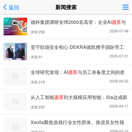
返回
新闻搜索
德科集团调研全球2000名高管：企业AI
愿景
与
组织就绪度差距日趋扩大
2026-07-08
浏览:258
坚守职场安全初心 DEKRA德凯携手国际劳工
组织（ILO）零事故
愿景
基金
2026-07-01
浏览:91
全球研究发现：AI
愿景
与员工准备度之间的差
距正在扩大
2026-05-22
浏览:218
从人工智能
愿景
到大规模应用智能：Sia达成新
里程碑，其代理商店代理数量突破800个
2026-04-17
浏览:233
Xsolla聚焦游戏行业女性群体、推进其女性领
导力
愿景
，以此庆祝国际妇女节
2026-03-10
浏览:334