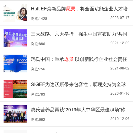
Hult EF焕新品牌
愿景
，将全面赋能企业人才培
养
2023-07-17
浏览:1428
三大战略、六大举措，强生中国宣布助力“共同
富裕”目标
愿景
2021-12-22
浏览:886
玛氏中国：秉承
愿景
以创新践行企业社会责任
2021-08-02
浏览:756
SIGEF为达沃斯带来包容性，展现支持为全球
创造智能未来的
愿景
2020-01-16
浏览:783
惠氏营养品再获“2019年大中华区最佳职场”称
号，与员工共同实现企业
愿景
2019-12-06
浏览:662