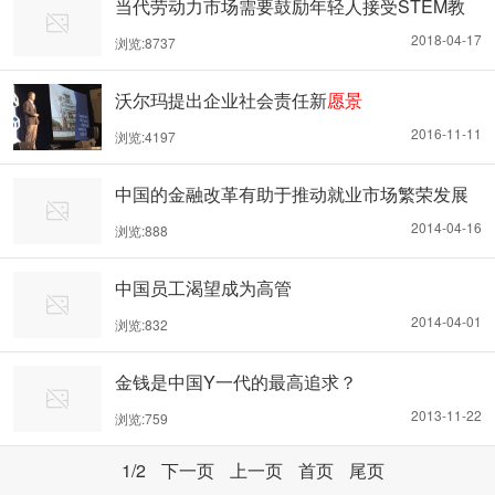
当代劳动力市场需要鼓励年轻人接受STEM教
育
2018-04-17
浏览:8737
沃尔玛提出企业社会责任新
愿景
2016-11-11
浏览:4197
中国的金融改革有助于推动就业市场繁荣发展
2014-04-16
浏览:888
中国员工渴望成为高管
2014-04-01
浏览:832
金钱是中国Y一代的最高追求？
2013-11-22
浏览:759
1
/2
下一页
上一页
首页
尾页