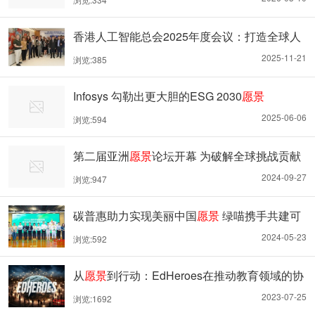
香港人工智能总会2025年度会议：打造全球人
工智能卓越中心
2025-11-21
浏览:385
Infosys 勾勒出更大胆的ESG 2030
愿景
2025-06-06
浏览:594
第二届亚洲
愿景
论坛开幕 为破解全球挑战贡献
亚洲方略
2024-09-27
浏览:947
碳普惠助力实现美丽中国
愿景
绿喵携手共建可
持续生态
2024-05-23
浏览:592
从
愿景
到行动：EdHeroes在推动教育领域的协
作解决方案
2023-07-25
浏览:1692