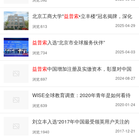
北京工商大学"
益普索
•立丰楼"冠名揭牌，深化
校企合作共育数据智能科学未来
2025-04-29
浏览:613
益普索
入选“北京市全球服务伙伴”
2025-04-03
浏览:734
益普索
中国增加注册及实缴资本，彰显对中国
市场的坚定信心
2024-08-27
浏览:697
WISE全球教育调查：2020年青年是如何看待
对他们教育和未来
2020-01-24
浏览:639
刘立丰入选“2017年中国最受领英用户关注的
CEO”
2017-12-21
浏览:1940