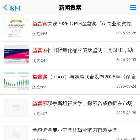
返回
新闻搜索
益普索
荣获2026 DPIS金营奖「AI商业洞察领
航奖」金奖
2026-06-25
浏览:286
益普索
推出轻量化品牌健康监测工具BHE，助
力中小品牌应对复杂市场
2026-04-03
浏览:340
益普索
（Ipsos）与泰康联合发布2025年《保险
合伙人白皮书》之绩优组织深度洞察报告
2026-03-24
浏览:323
益普索
联手斯坦福大学，探索合成数据在市场
研究中的未来
2025-08-26
浏览:407
全球调查显示中国积极影响力首超美国
2025-05-05
浏览:592