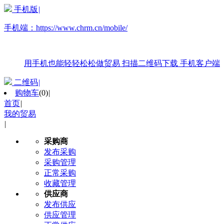
手机版
|
手机端：
https://www.chrm.cn/mobile/
用手机也能轻轻松松做贸易
扫描二维码下载
手机客户端
二维码
|
购物车
(
0
)
|
首页
|
我的贸易
|
采购商
发布采购
采购管理
正常采购
收藏管理
供应商
发布供应
供应管理