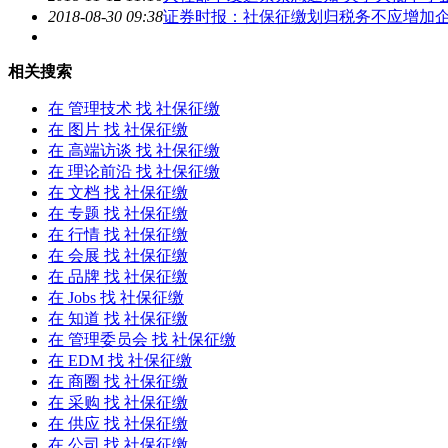
2018-08-30 09:38
证券时报：
社保征缴
划归税务不应增加
相关搜索
在
管理技术
找 社保征缴
在
图片
找 社保征缴
在
高端访谈
找 社保征缴
在
理论前沿
找 社保征缴
在
文档
找 社保征缴
在
专题
找 社保征缴
在
行情
找 社保征缴
在
会展
找 社保征缴
在
品牌
找 社保征缴
在
Jobs
找 社保征缴
在
知道
找 社保征缴
在
管理委员会
找 社保征缴
在
EDM
找 社保征缴
在
商圈
找 社保征缴
在
采购
找 社保征缴
在
供应
找 社保征缴
在
公司
找 社保征缴