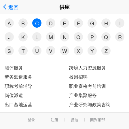
返回
供应
A
B
C
D
E
F
G
H
I
J
K
L
M
N
O
P
Q
R
S
T
U
V
W
X
Y
Z
测评服务
跨境人力资源服务
劳务派遣服务
校园招聘
职称考前辅导
职业资格考前培训
岗位派遣
产业集聚服务
出口基地运营
产业研究与政策咨询
登录
注册
反馈
回到顶部