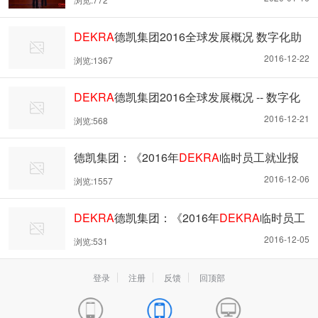
DEKRA
德凯集团2016全球发展概况 数字化助
推发展浪潮
2016-12-22
浏览:1367
DEKRA
德凯集团2016全球发展概况 -- 数字化
助推发展浪潮
2016-12-21
浏览:568
德凯集团：《2016年
DEKRA
临时员工就业报
告》发布
2016-12-06
浏览:1557
DEKRA
德凯集团：《2016年
DEKRA
临时员工
就业报告》发布
2016-12-05
浏览:531
登录
注册
反馈
回顶部