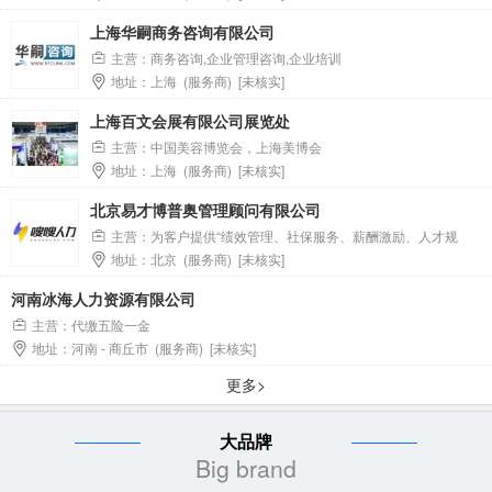
录，且不得被列入失信名单。谈判响应文件递交截止时间为2026年
上海华嗣商务咨询有限公司
3月26日09时00分，采用电子化方式提交。采购活动全程线上进
行，供应商需提前完成平台注册及CA证书办理。
主营：商务咨询,企业管理咨询,企业培训
地址：上海 (服务商) [未核实]
上海百文会展有限公司展览处
主营：中国美容博览会，上海美博会
地址：上海 (服务商) [未核实]
北京易才博普奥管理顾问有限公司
主营：为客户提供“绩效管理、社保服务、薪酬激励、人才规
地址：北京 (服务商) [未核实]
划、培训发展、员工福利”等人力管理云平台服务。
河南冰海人力资源有限公司
主营：代缴五险一金
地址：河南 - 商丘市 (服务商) [未核实]
更多>
大品牌
Big brand