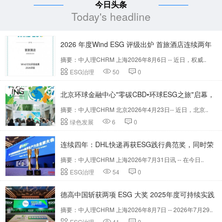
今日头条
Today's headline
2026 年度Wind ESG 评级出炉 首旅酒店连续两年
摘要：中人理CHRM 上海2026年8月6日 -- 近日，权威..
获评AA
ESG治理
50
0
北京环球金融中心"零碳CBD•环球ESG之旅"启幕，
摘要：中人理CHRM 北京2026年4月23日-- 近日，北京..
探索绿色办公与人本融合新路径
绿色发展
6
0
连续四年：DHL快递再获ESG践行典范奖，同时荣
摘要：中人理CHRM 上海2026年7月31日讯 -- 在今日..
膺行业影响力品牌
ESG治理
54
0
德高中国斩获两项 ESG 大奖 2025年度可持续实践
摘要：中人理CHRM 上海2026年8月7日 -- 2026年7月29..
获行业认可
ESG治理
41
0