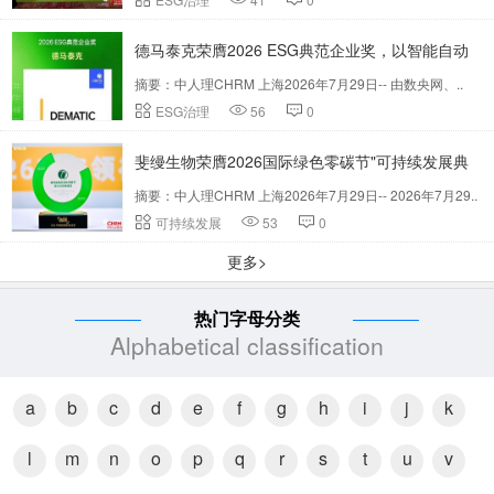
德马泰克荣膺2026 ESG典范企业奖，以智能自动
摘要：中人理CHRM 上海2026年7月29日-- 由数央网、..
化赋能绿色供应链
ESG治理
56
0
斐缦生物荣膺2026国际绿色零碳节"可持续发展典
摘要：中人理CHRM 上海2026年7月29日-- 2026年7月29..
范企业奖"
可持续发展
53
0
更多>
热门字母分类
Alphabetical classification
a
b
c
d
e
f
g
h
i
j
k
l
m
n
o
p
q
r
s
t
u
v