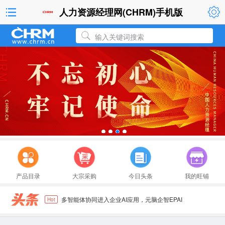
人力资源经理网(CHRM)手机版
输入关键词搜索
多智能体协同进入企业AI应用，元脑企智EPAI
2026 年度Wind ESG 评级出炉 首旅酒店连续
北京环球金融中心"零碳CBD•环球ESG之旅"启
连续四年：DHL快递再获ESG践行典范奖，同时
德高中国斩获两项 ESG 大奖 2025年度可持续
产品目录
大宗采购
今日头条
我的旺铺
德马泰克荣膺2026 ESG典范企业奖，以智能自
多智能体协同进入企业AI应用，元脑企智EPAI
Hot
2026 年度Wind ESG 评级出炉 首旅酒店连续