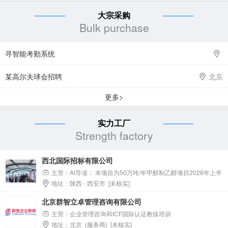
大宗采购
Bulk purchase
寻智能考勤系统
某高尔夫球会招聘
北京
更多>
实力工厂
Strength factory
西北国际招标有限公司
主营：AI导读： 本项目为50万吨/年甲醇制乙醇项目2026年上半
地址：陕西 - 西安市 [未核实]
年办公用品采购，采购范围涵盖所需办公用品，具体以谈判采购文
件为准。采购项目资金来源为自筹资金，交货期为合同签订后7日
北京群智立卓管理咨询有限公司
内，交货地点位于陕西省榆林市横山区榆横煤化工业区。供应商需
主营：企业管理咨询和ICF国际认证教练培训
具备独立法人资格、一般纳税人资格、相关供货业绩及良好信用记
地址：北京 (服务商) [未核实]