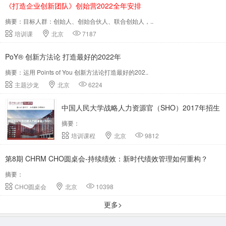
《打造企业创新团队》创始营2022全年安排
摘要：目标人群：创始人、创始合伙人、联合创始人，..
培训课
北京
7187
PoY® 创新方法论 打造最好的2022年
摘要：运用 Points of You 创新方法论打造最好的202..
主题沙龙
北京
6224
中国人民大学战略人力资源官（SHO）2017年招生
摘要：
简章
培训课程
北京
9812
第8期 CHRM CHO圆桌会-持续绩效：新时代绩效管理如何重构？
摘要：
CHO圆桌会
北京
10398
更多>