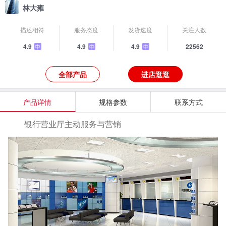
林大雍
描述相符
服务态度
发货速度
关注人数
4.9
4.9
4.9
22562
中
中
中
全部产品
进店逛逛
产品详情
规格参数
联系方式
银行营业厅主动服务与营销