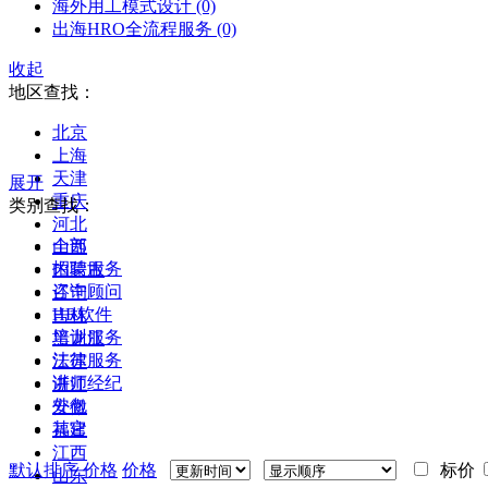
海外用工模式设计
(0)
出海HRO全流程服务
(0)
收起
地区查找：
北京
上海
天津
展开
重庆
类别查找：
河北
全部
山西
招聘服务
内蒙古
咨询顾问
辽宁
HR软件
吉林
培训服务
黑龙江
法律服务
江苏
讲师经纪
浙江
外包
安徽
其它
福建
江西
默认排序
价格
价格
标价
山东