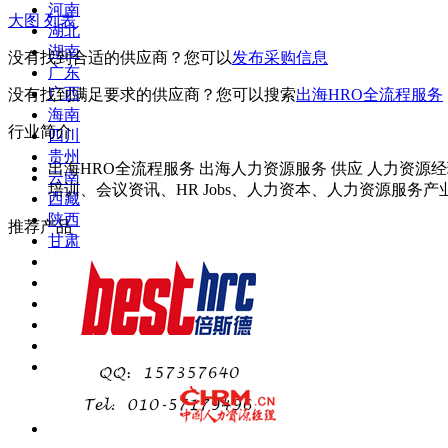
河南
大图
列表
湖北
湖南
没有找到合适的供应商？您可以
发布采购信息
广东
广西
没有找到满足要求的供应商？您可以搜索
出海HRO全流程服务
海南
行业简介
四川
贵州
出海HRO全流程服务 出海人力资源服务 供应 人力资源经
云南
培训、会议资讯、HR Jobs、人力资本、人力资源服
西藏
陕西
推荐产品
甘肃
青海
宁夏
新疆
台湾
香港
澳门