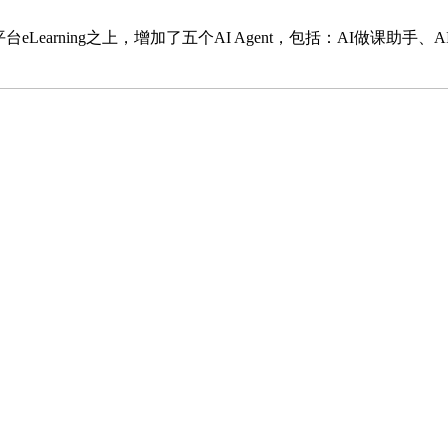
平台
eLearning
之上，增加了五个
AI Agent
，包括：
AI
做课助手、
A