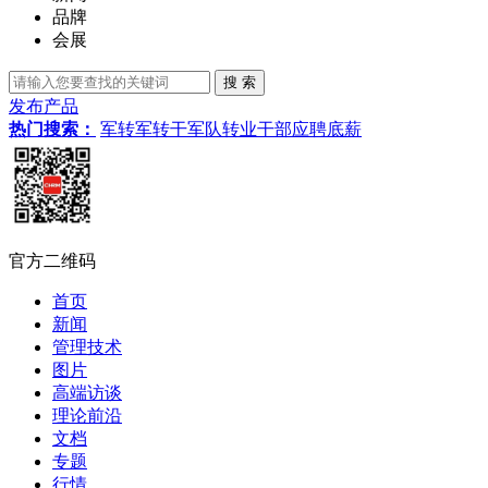
品牌
会展
发布产品
热门搜索：
军转
军转干
军队转业干部
应聘
底薪
官方二维码
首页
新闻
管理技术
图片
高端访谈
理论前沿
文档
专题
行情