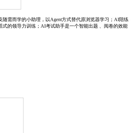
及随需而学的小助理，以
Agent
方式替代原浏览器学习；
AI
陪练
话式的领导力训练；
AI
考试助手是一个智能出题 、阅卷的效能