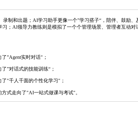
、录制和出题；
AI
学习助手更像一个
”
学习搭子
“
，陪伴、鼓励、
学习；
AI
领导力教练则是模拟了一个个管理场景、管理者互动对
向了
”Agent
实时对话
"
；
向了
”
对话式的技能训练
“
；
向了
"
千人千面的个性化学习
"
；
的方式走向了
"AI
一站式做课与考试
"
。