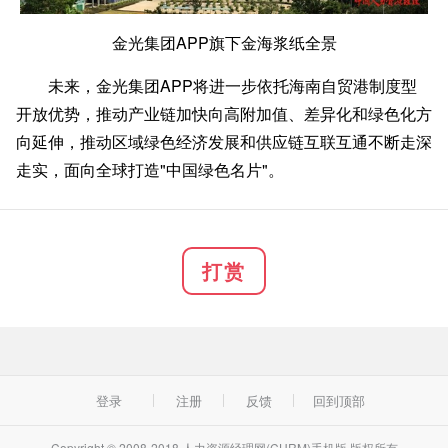
金光集团APP旗下金海浆纸全景
未来，金光集团APP将进一步依托海南自贸港制度型
开放优势，推动产业链加快向高附加值、差异化和绿色化方
向延伸，推动区域绿色经济发展和供应链互联互通不断走深
走实，面向全球打造"中国绿色名片"。
打赏
登录
注册
反馈
回到顶部
Copyright © 2008-2018 人力资源经理网(CHRM)手机版 版权所有