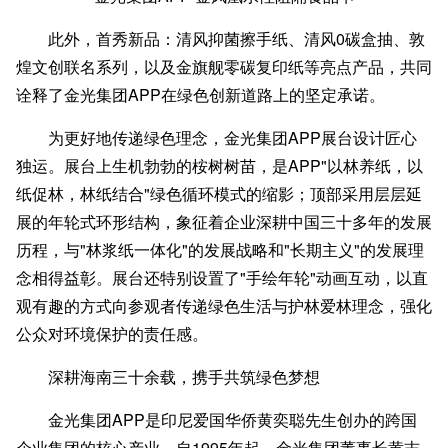
此外，首秀新品：清风抑菌擦手纸、清风0碳盒抽、敦
煌文创联名系列，以及金旗舰零碳复印纸等亮点产品，共同
诠释了金光集团APP在绿色创新道路上的坚定承诺。
为更好地传递绿色理念，金光集团APP展台设计匠心
独运。展台上生机勃勃的桉树树苗，是APP"以林养纸，以
纸促林，林纸结合"绿色循环模式的缩影；顶部采用层层延
展的年轮式环形结构，象征着企业深耕中国三十多年的发展
历程，与"林浆纸一体化"的发展战略和"长期主义"的发展理
念相得益彰。展台还特别设置了"手绘年轮"动画互动，以直
观有趣的方式向参观者传递绿色生活与护林爱林理念，强化
公众对环境保护的责任感。
深耕海南三十余载，携手共筑绿色梦想
金光集团APP是印尼爱国华侨黄奕聪先生创办的跨国
企业集团的核心产业。自1995年起，金光集团董事长黄志