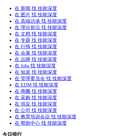
在
新闻
找 技能深度
在
图片
找 技能深度
在
高端访谈
找 技能深度
在
理论前沿
找 技能深度
在
文档
找 技能深度
在
专题
找 技能深度
在
行情
找 技能深度
在
会展
找 技能深度
在
品牌
找 技能深度
在
Jobs
找 技能深度
在
知道
找 技能深度
在
管理委员会
找 技能深度
在
EDM
找 技能深度
在
商圈
找 技能深度
在
采购
找 技能深度
在
供应
找 技能深度
在
公司
找 技能深度
在
教育培训会议
找 技能深度
在
帮助中心
找 技能深度
今日排行