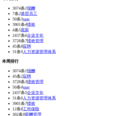
3074条
1
报酬
7条
2
基层员工
50条
3
saas
3901条
4
绩效
4条
5
底薪
2437条
6
企业文化
3728条
7
绩效管理
45条
8
应聘
31条
9
人力资源管理体系
本周排行
3074条
1
报酬
45条
2
应聘
3728条
3
绩效管理
50条
4
saas
2437条
5
企业文化
31条
6
人力资源管理体系
3901条
7
绩效
12条
8
工伤保险
302条
9
薪酬管理