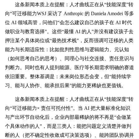
这条新闻本质上在提醒：人才曲线正在从“技能深度”转
向“可迁移能力WSJ 采访了 Anthropic 的 Daniela Amodei 等多
位 AI 领域高管，问
他们“会怎么建议自己的孩子在 AI 时代
做职业与教育选择”。这些“最懂 AI 的人”并没有建议孩子去
押注某个具体岗位或“最热技术栈”，反
而强调可迁移的人类
能力与长期适应性：比如批判性思维与逻辑能力、元认知
（如何思考自己的思考）、同理心与社交连接、责任意识与
判断力。同时也有人提到能源、医疗等长期需求明确的赛道
依旧重要。整体基调是：未来岗位形态会变，但“能持续学
习、能与人协作、能承担后果”的能力更稀缺也更值钱。
这条新闻本质上在提醒：
人才曲线正在从“技能深度”转
向“可迁移能力× 责任可托付性”
。当 AI 把大量标准化知识
与产出环节自动化后，企业
内部最稀缺的将不再是“会做某
个具体动作的人”，而是三类人：
能把问题定义清楚并做判
断的人（把不确定性收敛成可决策选项）、能跨团队协调并