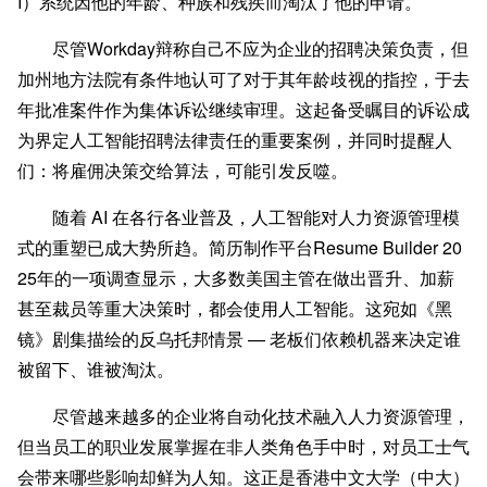
I）系统因他的年龄、种族和残疾而淘汰了他的申请。
尽管Workday辩称自己不应为企业的招聘决策负责，但
加州地方法院有条件地认可了对于其年龄歧视的指控，于去
年批准案件作为集体诉讼继续审理。这起备受瞩目的诉讼成
为界定人工智能招聘法律责任的重要案例，并同时提醒人
们：将雇佣决策交给算法，可能引发反噬。
随着 AI 在各行各业普及，人工智能对人力资源管理模
式的重塑已成大势所趋。简历制作平台Resume Builder 20
25年的一项调查显示，大多数美国主管在做出晋升、加薪
甚至裁员等重大决策时，都会使用人工智能。这宛如《黑
镜》剧集描绘的反乌托邦情景 — 老板们依赖机器来决定谁
被留下、谁被淘汰。
尽管越来越多的企业将自动化技术融入人力资源管理，
但当员工的职业发展掌握在非人类角色手中时，对员工士气
会带来哪些影响却鲜为人知。这正是香港中文大学（中大）