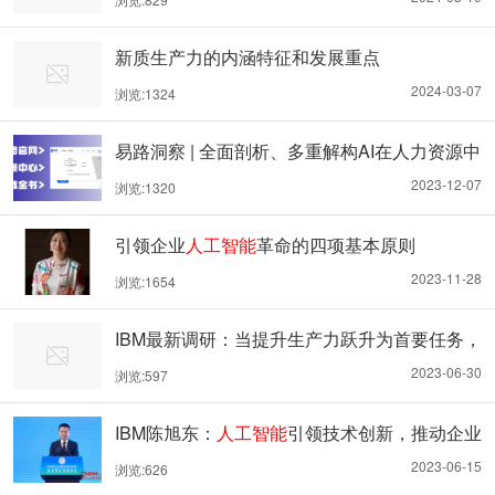
新质生产力的内涵特征和发展重点
2024-03-07
浏览:1324
易路洞察 | 全面剖析、多重解构AI在人力资源中
的应用布局
2023-12-07
浏览:1320
引领企业
人工智能
革命的四项基本原则
2023-11-28
浏览:1654
IBM最新调研：当提升生产力跃升为首要任务，
CEO们纷纷拥抱生成式
人工智能
2023-06-30
浏览:597
IBM陈旭东：
人工智能
引领技术创新，推动企业
高质量发展
2023-06-15
浏览:626