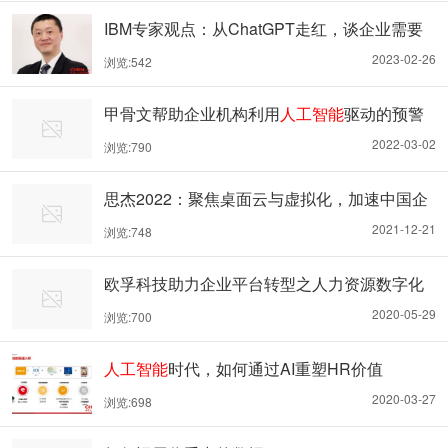
IBM专家观点：从ChatGPT走红，谈企业需要
什么样的
人工智能
——从“百事通”到“业务助手”
2023-02-26
浏览:542
甲骨文帮助企业机构利用
人工智能
驱动的预警
功能保护HR数据
2022-03-02
浏览:790
思杰2022：聚焦桌面云与虚拟化，加速中国企
业数字化进程
2021-12-21
浏览:748
欧孚科技助力企业平台转型之人力资源数字化
转型
2020-05-29
浏览:700
人工智能
时代，如何通过AI重塑HR价值
2020-03-27
浏览:698