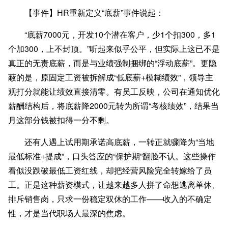
【事件】HR重新定义“底薪”事件说起：
“底薪7000元，开发10个潜在客户，少1个扣300，多1
个加300，上不封顶。”听起来似乎公平，但实际上这已不是
真正的无责底薪，而是与业绩强制捆绑的“浮动底薪”。更隐
蔽的是，原固定工资被拆解成“低底薪+模糊绩效”，领导主
观打分就能让绩效直接清零。有员工反映，公司在通知优化
薪酬结构后，将底薪降2000元转为所谓“考核绩效”，结果当
月这部分钱被扣得一分不剩。
还有人遇上试用期承诺高底薪，一转正就骤降为“当地
最低标准+提成”，口头答应的“保护期”翻脸不认。这些操作
看似没跌破最低工资红线，却把经营风险完全转嫁给了员
工。正是这种薪资模式，让越来越多人拼了命想逃离单休、
排斥销售岗，只求一份稳定双休的工作——收入的不确定
性，才是当代职场人最深的焦虑。