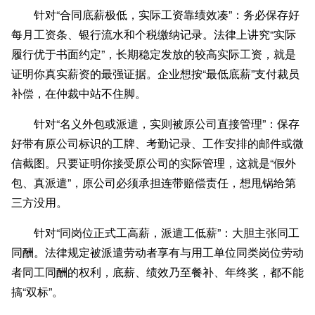
针对“合同底薪极低，实际工资靠绩效凑”
：务必保存好
每月工资条、银行流水和个税缴纳记录。法律上讲究“实际
履行优于书面约定”，长期稳定发放的较高实际工资，就是
证明你真实薪资的最强证据。企业想按“最低底薪”支付裁员
补偿，在仲裁中站不住脚。
针对“名义外包或派遣，实则被原公司直接管理”
：保存
好带有原公司标识的工牌、考勤记录、工作安排的邮件或微
信截图。只要证明你接受原公司的实际管理，这就是“假外
包、真派遣”，原公司必须承担连带赔偿责任，想甩锅给第
三方没用。
针对“同岗位正式工高薪，派遣工低薪”
：大胆主张同工
同酬。法律规定被派遣劳动者享有与用工单位同类岗位劳动
者同工同酬的权利，底薪、绩效乃至餐补、年终奖，都不能
搞“双标”。