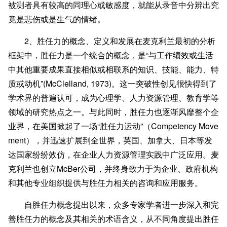
被测者具有较高的同理心或敏感度，就能从录音中分辨出究
竟是悲伤或是生气的情绪。
2、胜任力的概念、定义和发展在麦克利兰最初的分析
框架中，胜任力是一个统合的概念，是“与工作绩效或生活
中其他重要成果直接相似或相联系的知识、技能、能力、特
质或动机”(McClelland, 1973)。这一突破性创见很快得到了
学术界的普遍认可，成为心理学、人力资源管理、教育学等
领域的研究热点之一。与此同时，胜任力也逐渐风靡整个企
业界，在美国掀起了一场“胜任力运动”（Competency Move
ment），并迅速扩展到全世界，英国、加拿大、日本等发
达国家纷纷效仿，在企业人力资源管理实践中广泛应用。麦
克利兰也创立McBer公司，并终身致力于为企业、政府机构
和其他专业组织提供与胜任力相关的咨询和应用服务。
自胜任力概念提出以来，众多专家学者进一步深入和完
善胜任力的概念及其相关的术语含义，从不同角度提出胜任