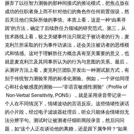
摒弃了以往智力测验的那种间接式的推论模式，把焦点放在
成功的任职者身上而不针对他们的角色作任何前置假设，然
后关注他们实际所做的事情。本质上看，这是一种“由果寻
因”的方法，确定了后续胜任力领域的研究范式。第三，从
技术路线上看，较之关键事件法只限定于被访者的行为，麦
克利兰所采取的行为事件访谈法，还会关注被访者的思维模
式和情感。这对于理解胜任力概念具有至关重要的意义，也
就是麦克利兰及其同事所认为的行为与意图的关系。最后，
从测评方法上看，麦克利兰团队开发出一种测试新方式，有
别于传统智力测验常用的标准化测验。例如，一个评估同理
心和社会敏感度的测验——“非语言敏感性测验”（Profile of
Non-Verbal Sensitivity, PONS），就是采用录音带记录一
个人在不同情况下，情绪波动的言语反应。这些情绪性谈话
的小片段，经过电子滤波器处理后，听众只能体会情绪但无
法分辨字句。测试时让被测者仔细听两段录音，然后问问
题，如“这个人正在谈论他的离婚，还是跟下属争辩？”如果