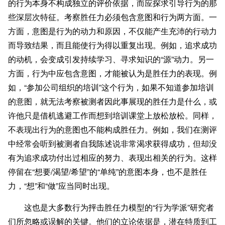
的行为本身不构成独立的评价依据，而应探求引导行为的那
些深层次特征。考察胜任力必须包含意图和行为两方面。一
方面，意图是行为的动力和原因，不仅能产生充沛的行动力
而导致结果，而且能使行为得以重复出现。例如，追求成功
的动机，会变成引发持续学习、寻求知识的“源”动力。另一
方面，行为中应包含意图，才能被认为是胜任力的表现。例
如，“参加公司组织的培训”这个行为，如果不知道参加培训
的意图，就无法考察被测者因此事展现的胜任力是什么，或
许他只是借机逃避工作而想到培训课堂上放松放松。同样，
不表现出行为的意图也不能构成胜任力。例如，我们在测评
中经常会听到被测者自我陈述说非常渴求获得成功，但却没
有为追求成功付出过相应的努力、表现出相关的行为。这样
停留在“想要/渴望/希望”的“单纯”的意图本身，也不是胜任
力，“想”和“做”应当同时出现。
这也是大多数行为抨击胜任力模型的“行为学派”研究者
们所忽略或误解的关键。他们的立论依据是，潜在特质到工