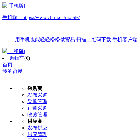
手机版
|
手机端：
https://www.chrm.cn/mobile/
用手机也能轻轻松松做贸易
扫描二维码下载
手机客户端
二维码
|
购物车
(
0
)
|
首页
|
我的贸易
|
采购商
发布采购
采购管理
正常采购
收藏管理
供应商
发布供应
供应管理