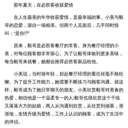
那年夏天，在必胜客收获爱情
在人生最美的年华收获爱情，是最幸福的事。小美与毅
哥的恋爱，源自一场相亲。但两个人见面后，几乎同时惊
叫：“是你!?”
原来，毅哥是必胜客餐厅的常客。身为餐厅经理的小
美，对每位顾客都非常留心。为了让毅哥体验到更多美味，
每当毅哥来就餐，她都会推荐必胜客新品给他。
小美说，当时很年轻，担起餐厅经理的重任丝毫不敢松
懈。为了提升工作能力，她需要不断练习与顾客沟通。就这
样，毅哥成为了她日常聊天的朋友。小美欣赏毅哥对美食的
热爱，相信他是一个温柔专一的人;毅哥也很欣赏这个干练
又落落大方的姑娘，两人从沟通到欣赏，从欣赏到倾慕，渐
渐地，友情升级为爱情，工作上认识的顾客，成为了生活中
的伴侣。