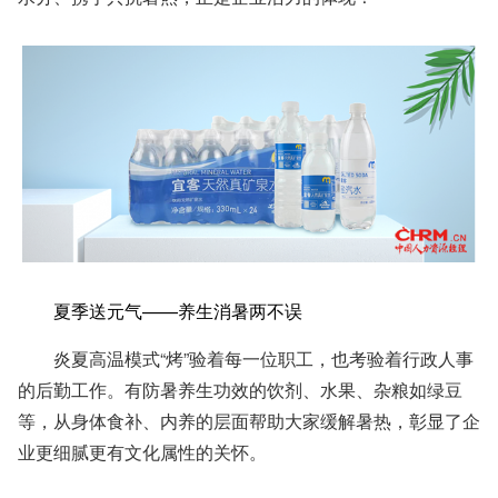
夏季送元气——养生消暑两不误
炎夏高温模式“烤”验着每一位
职工
，也考验着行政人事
的后勤工作。
有
防暑养生功效
的
饮剂
、
水果
、
杂粮
如
绿豆
等
，从身体食补、内养的层面帮助大家缓解暑热，彰显了企
业更细腻更有文化属性的关怀
。