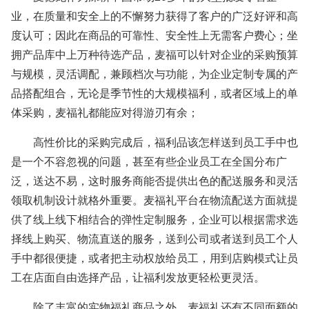
业，
在质量和安全上的不懈努力获得了客户的广泛好评和高
度认可；因此在商品的可靠性、安全性上无需客户费心；坐
拥产品库中上万种待选产品，麦福可以针对企业的采购预算
与规模，灵活调配，兼顾档次与功能，为企业定制专属的产
品搭配组合，无论是季节性的大规模福利，或者区域上的单
体采购，麦福礼都能应对得游刃有余；
高性价比的采购完成后，
福利品该怎样送到员工手中
也
是一个不容忽视的问题，甚至有些企业员工在全国分布广
泛，送达不易，这时服务商能否提供出色的配送服务和灵活
领取机制设计就格外重要
。
麦福礼平台在物流配送方面就提
供了线上线下相结合的弹性定制服务，企业可以根据需求选
择线上购买、物流直送的服务，送到公司或者送到员工个人
手中都很便捷，或者把主动权放给员工，用到店购模式让员
工在店面自由选择产品，让福利发放更轻松更灵活
。
除了
丰富的实物福礼商品之外，麦福礼还
有
不同面额的