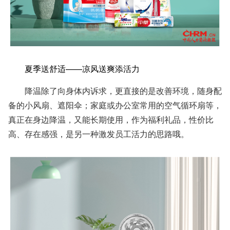
夏季送舒适——凉风送爽添活力
降温除了向身体内诉求，更直接的是改善环境，
随身配
备
的
小风扇
、
遮阳伞
；
家庭
或办公室
常
用的
空气循环扇
等
，
真正在身边降温
，
又能长期使用，作为福利礼品，性价比
高、存在感强，是另一种激发员工活力的思路哦。