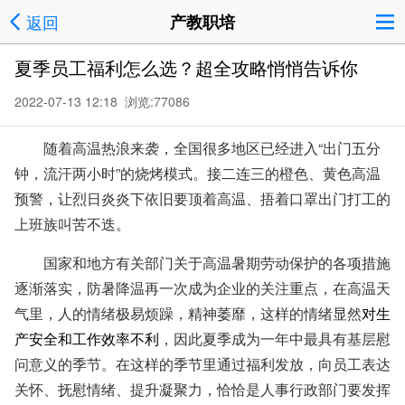
返回
产教职培
夏季员工福利怎么选？超全攻略悄悄告诉你
2022-07-13 12:18 浏览:
77086
随着
高温热浪来袭
，全国很多地区
已经进
入“出门五分
钟，
流
汗两小时”的烧烤模式
。
接二连三的橙色、黄色高温
预警，让烈日炎炎下依旧要顶着高温
、
捂着口罩出门打工的
上班族叫苦不迭。
国家和地方有关部门关于高温暑期劳动保护的各项措施
逐渐落实，防暑降温再一次成为企业的关注重点，在高温天
气里，人的情绪极易烦躁，精神萎靡，这样的情绪显然
对生
产安全和工作效率不利
，因此夏季成为一年中最具有基层慰
问意义的季节。在这样的季节里通过福利发放，向员工表达
关怀、抚慰情绪、提升凝聚力，恰恰是
人事
行政部门要发挥