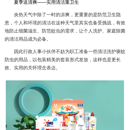
夏季送清爽——实用清洁重卫生
炎热天气中除了一时的凉爽，更重要的是防范卫生隐
患，个人和环境的清洁在这种天气里其实也备受挑战，有效
地防止细菌滋生、防范蚊虫的需求，让
个人
洗护、
家庭
除菌
的清洁用品成为必备。
因此行政人事小伙伴
不妨为职工准备一些
清洁洗护
驱蚊
防虫的用品
，
以包装精美的套装形式发放，这样也是更长
效、实用的关怀理念表达
。