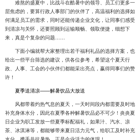
难熬的盛夏中，比战斗在酷暑中的领导、员工们更多一
层焦虑的，要算行政人事部门的伙伴了，高温福利的选择如
何满足员工的需求，同时还能传递企业文化，让同事们感受
到清凉与关怀，还要照顾到运输顺畅、领取便捷，细想下
来，真是个复杂的问题……
下面小编
就帮大家整理出若干福利礼品的选择方案，也
给出一些平台筛选的建议，供各位参考，希望这个夏天行
政、人事、工会的小伙伴们都能采出亮点，赢得同事们的赞
许！
夏季送清凉——解暑饮品大放送
风都带着灼热气息的夏天，一天时间段内都需要
及时地
补充身体水分，因此在夏季各种解暑
饮品
必不可少
！
炎炎夏
日企业为职工发放一些夏季标配福礼
，
如果汁
、
汽水
、
凉
茶
、
冰淇淋等
，
都能够带来夏日活力元气
，
给职工及时补充
水分
、携手共抗暑热，正是企业活力的体现
！