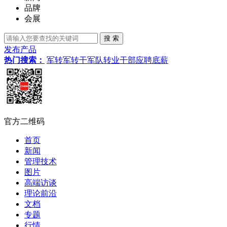
品牌
会展
发布产品
热门搜索：
军转
军转干
军队转业干部
应聘
底薪
官方二维码
首页
新闻
管理技术
图片
高端访谈
理论前沿
文档
专题
行情