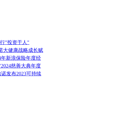
！
行"投资于人"
信诺大健康战略成长赋
24年新浪保险年度经
2024慈善大典年度
信诺发布2023可持续