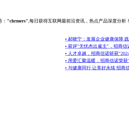
号：
"chrmers"
,每日获得互联网最前沿资讯，热点产品深度分析
• 郝晓宁：发展企业健康保障 践
• 获评"无忧杰出雇主"，招商
• 人才卓越，招商信诺斩获"20
• 用爱汇聚温暖，招商信诺荣获"
• 与健康同行 让美好永续 招商