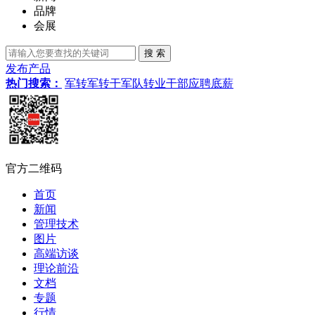
品牌
会展
发布产品
热门搜索：
军转
军转干
军队转业干部
应聘
底薪
官方二维码
首页
新闻
管理技术
图片
高端访谈
理论前沿
文档
专题
行情