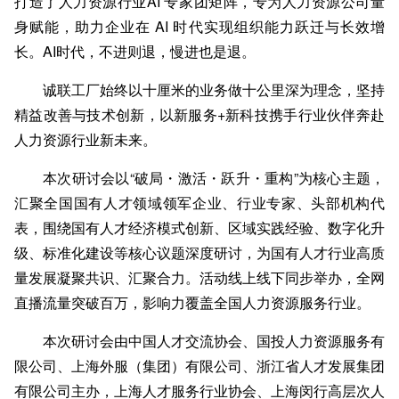
打造了人力资源行业AI 专家团矩阵，专为人力资源公司量
身赋能，助力企业在 AI 时代实现组织能力跃迁与长效增
长。AI时代，不进则退，慢进也是退。
诚联工厂始终以十厘米的业务做十公里深为理念，坚持
精益改善与技术创新，以新服务+新科技携手行业伙伴奔赴
人力资源行业新未来。
本次研讨会以“破局・激活・跃升・重构”为核心主题，
汇聚全国国有人才领域领军企业、行业专家、头部机构代
表，围绕国有人才经济模式创新、区域实践经验、数字化升
级、标准化建设等核心议题深度研讨，为国有人才行业高质
量发展凝聚共识、汇聚合力。
活动线上线下同步举办，全网
直播流量突破百万，影响力覆盖全国人力资源服务行业。
本次研讨会由中国人才交流协会、国投人力资源服务有
限公司、上海外服（集团）有限公司、浙江省人才发展集团
有限公司主办，上海人才服务行业协会、上海闵行高层次人