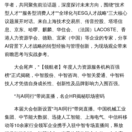
学者，共同聚焦前沿话题，深度探讨未来方向，围绕"技术
型人才""服务型消费人才""全球化与ESG人才战略"三大核心
议题展开对话。来自上海技术交易所、传音控股、塔塔信
息、京东、哈啰、麒麟、华住会、（法国）LACOSTE、香
港人力资源学会、德勤、宜家（中国）等企业的专家，分享
AI背景下人才战略的转型经验与管理创新，为现场观众带来
前瞻思考与实战参考。
大会尾声，"【领航者】年度人力资源服务机构百强
榜"正式揭晓，中智股份、中智咨询、中智关爱通、中智科
技人才凭借自身成长性、创新性及品牌影响力入围百强。
"与
AI同行"带岗直播，名企HR揭秘职场密码
本届大会创新设置"与AI同行"带岗直播。中国机械工业
集团、中节能大数据、迅捷人工智能、上海电气、中信科移
动等10余家行业领军企业携手入驻中智专场直播间，释放