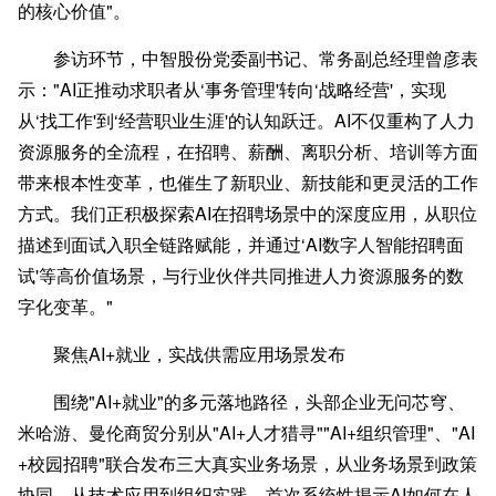
的核心价值"。
参访环节，中智股份党委副书记、常务副总经理曾彦表
示："AI正推动求职者从‘事务管理'转向‘战略经营'，实现
从‘找工作'到‘经营职业生涯'的认知跃迁。AI不仅重构了人力
资源服务的全流程，在招聘、薪酬、离职分析、培训等方面
带来根本性变革，也催生了新职业、新技能和更灵活的工作
方式。我们正积极探索AI在招聘场景中的深度应用，从职位
描述到面试入职全链路赋能，并通过‘AI数字人智能招聘面
试'等高价值场景，与行业伙伴共同推进人力资源服务的数
字化变革。"
聚焦
AI+就业，实战供需应用场景发布
围绕"AI+就业"的多元落地路径，头部企业无问芯穹、
米哈游、曼伦商贸分别从"AI+人才猎寻""AI+组织管理"、"AI
+校园招聘"联合发布三大真实业务场景，从业务场景到政策
协同、从技术应用到组织实践，首次系统性揭示AI如何在人