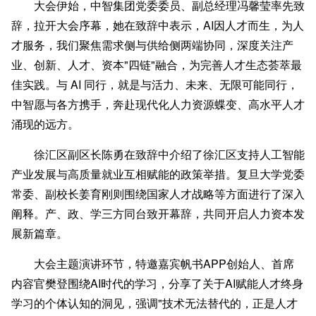
大会伊始，中智集团党委委员、副总经理冯馨莹率先致
辞，拉开大会序幕，她在致辞中表示，AI因人才而生，为人
才服务，我们聚焦需求侧与供给侧两端协同，深度关注产
业、创新、人才、资本"四链"融合，为完善人才生态荟萃最
佳实践。与 AI 同行，就是与活力、未来、无限可能同行，
中智愿与各方携手，奔赴现代化人力资源蝶变、高水平人才
涌现的远方。
徐汇区副区长陈勇在致辞中介绍了徐汇区支持人工智能
产业发展与高质量就业互相赋能的政策举措。复旦大学党委
常委、副校长姜育刚则围绕国家人才战略等方面进行了深入
阐释。产、政、学三方同台致开幕辞，共同开启人力资本发
展新篇章。
大会主题演讲环节，特邀嘉宾帆书APP创始人、首席
内容官樊登围绕AI时代的学习，分享了关于AI赋能人才终身
学习的个体认知的洞见，强调"技术无法替代的，正是人才