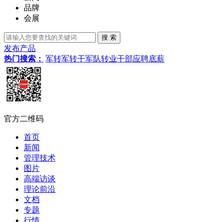
品牌
会展
发布产品
热门搜索：
军转
军转干
军队转业干部
应聘
底薪
官方二维码
首页
新闻
管理技术
图片
高端访谈
理论前沿
文档
专题
行情