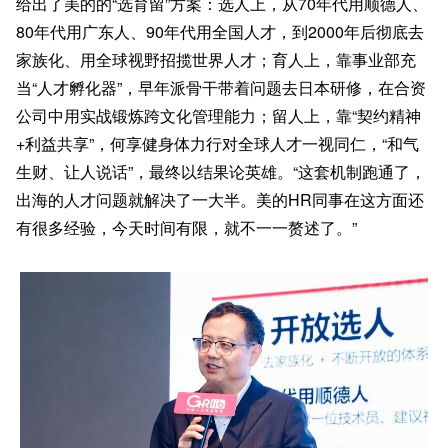
给出了美的的“选育留”方案：选人上，从70年代用顺德人、
80年代用广东人、90年代用全国人才，到2000年后彻底去
家族化、用全球视野招揽世界人才；育人上，靠事业部充
当“人才孵化器”，早年派骨干带着问题去日本研修，在合资
公司中用实战锻炼跨文化管理能力；留人上，靠“契约精神
+利益共享”，何享健身体力行对全球人才一视同仁，“和气
生财、让人说话”，最终以结果论英雄。“这套机制跑通了，
出海的人才问题就解决了一大半。美的HR同事在这方面还
有很多经验，今天时间有限，就不一一赘述了。”