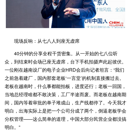
现场反响：从七八人到座无虚席
40分钟的分享全程干货密集。从一开始的七八位听
众，到结束时会场已座无虚席，台下手机拍摄声此起彼伏。
一位刚在越南设厂的电子企业HRD会后向记者坦言：“我们
之前急着建厂，国内那套老板‘一言堂’的机制直接搬过去。
老板在越南时，什么事都能拍板，进度还行；老板一回国，
当地总经理啥都不敢决策，工厂半途而废。而老板在越南期
间，国内等着审批的单子堆成山，生产线都停了。今天我才
明白，出海实际上是把一个公司分成了两个，倒逼老板学会
分权管理——这么简单的道理，中国大部分民营企业都没搞
明白。”