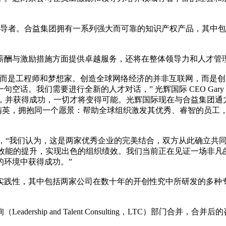
全球领导者。合益集团拥有一系列强大而可靠的知识产权产品，其
薪酬与激励措施方面提供卓越服务，还将在整体领导力和人才管
，而是工程师和梦想家。创造全球网络经济的并非互联网，而是
我们需要进行全新的人才对话，” 光辉国际 CEO Gary D.
才能，并获得成功，一切才将变得可能。光辉国际现在与合益集团
的顾问精英，拥抱同一个愿景：帮助全球组织激发其优秀、睿智的员
phen Kaye 说，“我们认为，这是两家优秀企业的完美结合，双方从
组织效能的提升，实现出色的组织绩效。我们当前正在见证一场非凡
的环境中获得成功。”
实践性，其中包括两家公司在数十年的开创性究中所研发的多种
hip and Talent Consulting，LTC）部门合并，合并后