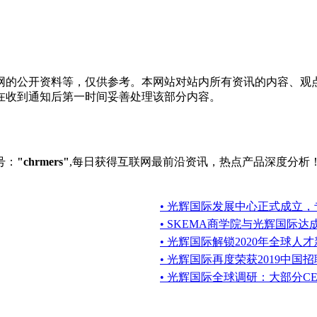
网的公开资料等，仅供参考。本网站对站内所有资讯的内容、观
在收到通知后第一时间妥善处理该部分内容。
号：
"chrmers"
,每日获得互联网最前沿资讯，热点产品深度分析
• 光辉国际发展中心正式成立
• SKEMA商学院与光辉国际
• 光辉国际解锁2020年全球人
• 光辉国际再度荣获2019中
• 光辉国际全球调研：大部分C