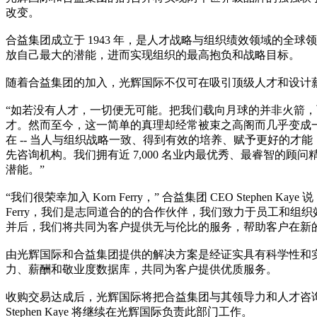
改变。
合益集团成立于 1943 年，是人才战略与组织绩效领域的
放自己最大的潜能，进而实现组织的最高抱负和战略目标。
随着合益集团的加入，光辉国际不仅可在吸引顶级人才和设计
“如若没有人才，一切便无可能。把我们载向月球的并非火箭
才。然而至今，这一简单的真理却经常被束之高阁而几乎变成一句空话。
在 -- 当人与组织战略一致、得到有效的培养、赋予更好的
先咨询机构。我们拥有近 7,000 名业内最优秀、最睿智
潜能。”
“我们很荣幸加入 Korn Ferry，” 合益集团 CEO Ste
Ferry，我们是志同道合的的合作伙伴，我们致力于员工和
并后，我们将共同为客户提供无与伦比的服务，帮助客户在新
由光辉国际和合益集团提供的解决方案是经证实具有科学性和
力、薪酬和敬业度数据库，共同为客户提供优质服务。
收购交易达成后，光辉国际将把合益集团与其领导力和人才咨询（Leaders
Stephen Kaye 将继续在光辉国际负责此部门工作。