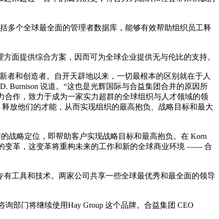
中包括多个全球最全面的管理者数据库，能够有效帮助组织员工释
理方面提供综合方案，因而可为全球企业提供无与伦比的支持。
创新者和创造者。自开天辟地以来，一切最根本的区别就在于人
 Burnison 说道。“这也是光辉国际与合益集团合并的原因所
通力合作，致力于成为一家实力超群的全球组织与人才领域的领
工，释放他们的才能，从而实现组织的最高抱负、战略目标和最大
此确立共同的战略定位，即帮助客户实现战略目标和最高抱负。在 Korn
的变革，这变革将重构未来的工作和新的全球商业环境 —— 合
专有工具和技术。两家公司共享一些全球最优秀和最全面的领导
的咨询部门将继续使用Hay Group 这个品牌。合益集团 CEO