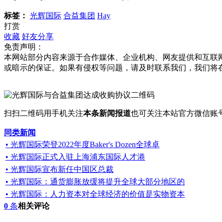
标签：
光辉国际
合益集团
Hay
打赏
收藏
好友分享
免责声明：
本网站部分内容来源于合作媒体、企业机构、网友提供和互联
或暗示的保证。如果有侵权等问题，请及时联系我们，我们将
扫扫二维码用手机关注
本条新闻报道
也可关注本站官方微信账
同类新闻
• 光辉国际荣登2022年度Baker's Dozen全球卓
• 光辉国际正式入驻上海浦东国际人才港
• 光辉国际宣布新任中国区总裁
• 光辉国际：通货膨胀放缓将提升全球大部分地区的
• 光辉国际：人力资本对全球经济的价值是实物资本
0
条
相关评论