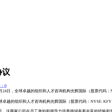
协议
：0
年9月24日，全球卓越的组织和人才咨询机构光辉国际（股票代码：NYS
日，全球卓越的组织和人才咨询机构光辉国际（股票代码：NYSE: KFY
手。这两家公司在员工激励和领导力培养领域有着丰富的经验和