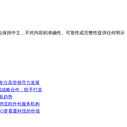
点保持中立，不对内容的准确性、可靠性或完整性提供任何明示
！
，专注高管领导力发展
达成战略合作，联手打造
才新趋势
国招聘流程外包服务机构
EO更看重科技的价值