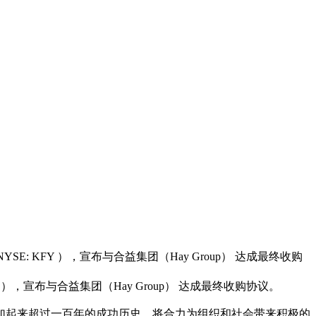
E: KFY ），宣布与合益集团（Hay Group） 达成最终收购
 ），宣布与合益集团（Hay Group） 达成最终收购协议。
加起来超过一百年的成功历史，将合力为组织和社会带来积极的