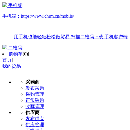
手机版
|
手机端：
https://www.chrm.cn/mobile/
用手机也能轻轻松松做贸易
扫描二维码下载
手机客户端
二维码
|
购物车
(
0
)
|
首页
|
我的贸易
|
采购商
发布采购
采购管理
正常采购
收藏管理
供应商
发布供应
供应管理