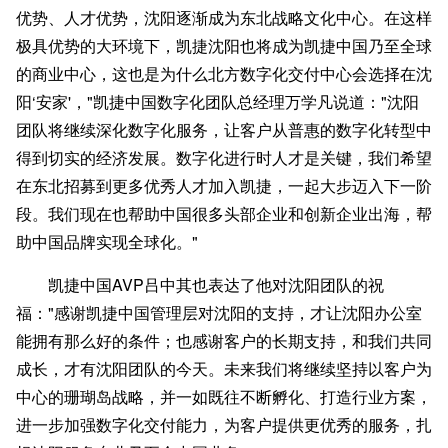
优势、人才优势，沈阳逐渐成为东北战略文化中心。在这样
极具优势的大环境下，凯捷沈阳也将成为凯捷中国乃至全球
的商业中心，这也是为什么北方数字化交付中心会选择在沈
阳‘安家'，"
凯捷中国数字化团队总经理万学凡
说道："沈阳
团队将继续深化数字化服务，让客户从普惠的数字化转型中
得到切实的经济发展。数字化进行时人才是关键，我们希望
在东北招募到更多优秀人才加入凯捷，一起大步迈入下一阶
段。我们现在也帮助中国很多头部企业和创新企业出海，帮
助中国品牌实现全球化。"
凯捷中国
AVP吕中其
也表达了他对沈阳团队的祝
福："感谢凯捷中国管理层对沈阳的支持，才让沈阳办公室
能拥有那么好的条件；也感谢客户的长期支持，和我们共同
成长，才有沈阳团队的今天。未来我们将继续坚持以客户为
中心的珊瑚岛战略，并一如既往不断孵化、打造行业方案，
进一步加强数字化交付能力，为客户提供更优秀的服务，扎