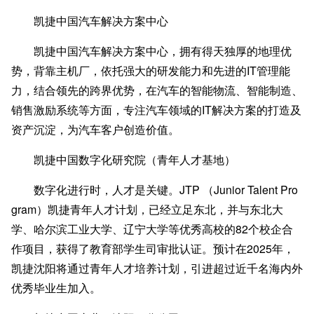
凯捷中国
汽车解决方案中心
凯捷中国汽车解决方案中心
，拥有得天独厚的地理优
势，背靠主机厂，依托强大的研发能力和先进的IT管理能
力，结合领先的跨界优势，在汽车的智能物流、智能制造、
销售激励系统等方面，专注汽车领域的IT解决方案的打造及
资产沉淀，为汽车客户创造价值。
凯捷中国
数字化研究院
（青年人才基地）
数字化进行时，人才是关键。
JTP （Junior Talent Pro
gram）凯捷青年人才计划
，已经立足东北，并与东北大
学、哈尔滨工业大学、辽宁大学等优秀高校的82个校企合
作项目，获得了教育部学生司审批认证。预计在2025年，
凯捷沈阳将通过青年人才培养计划，引进超过近千名海内外
优秀毕业生加入。