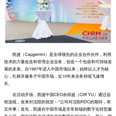
凯捷（Capgemini）是全球领先的企业合作伙伴，利用
技术的力量改造和管理企业业务，创造一个包容和可持续发
展的未来。自1997年进入中国市场以来，始终以人才为核
心，扎根并服务于中国市场，近10年来业务持续飞速增
长。
在活动开场，
凯捷中国
CEO余煌超（Cliff YU）
通过远
程连线，发来对沈阳的祝贺 -- "公司对沈阳RDC的期待，有
五件事：首先，凯捷在中国市场是非常前端的数字化转型服