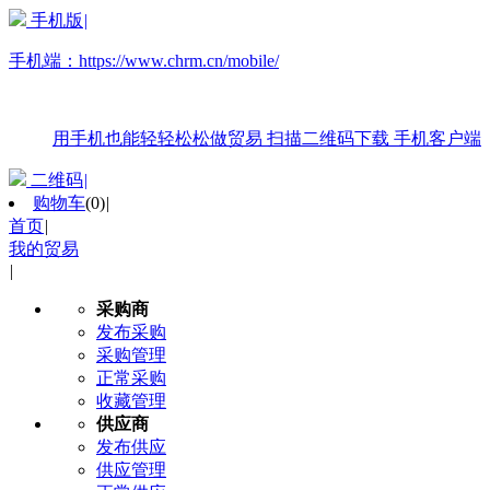
手机版
|
手机端：
https://www.chrm.cn/mobile/
用手机也能轻轻松松做贸易
扫描二维码下载
手机客户端
二维码
|
购物车
(
0
)
|
首页
|
我的贸易
|
采购商
发布采购
采购管理
正常采购
收藏管理
供应商
发布供应
供应管理