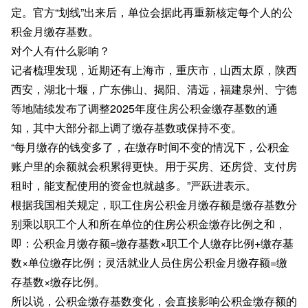
定。官方“划线”出来后，单位会据此再重新核定每个人的公
积金月缴存基数。
对个人有什么影响？
记者梳理发现，近期还有上海市，重庆市，山西太原，陕西
西安，湖北十堰，广东佛山、揭阳、清远，福建泉州、宁德
等地陆续发布了调整2025年度住房公积金缴存基数的通
知，其中大部分都上调了缴存基数或保持不变。
“每月缴存的钱变多了，在缴存时间不变的情况下，公积金
账户里的余额就会积累得更快。用于买房、还房贷、支付房
租时，能支配使用的资金也就越多。”严跃进表示。
根据我国相关规定，职工住房公积金月缴存额是缴存基数分
别乘以职工个人和所在单位的住房公积金缴存比例之和，
即：公积金月缴存额=缴存基数×职工个人缴存比例+缴存基
数×单位缴存比例；灵活就业人员住房公积金月缴存额=缴
存基数×缴存比例。
所以说，公积金缴存基数变化，会直接影响公积金缴存额的