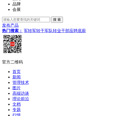
品牌
会展
发布产品
热门搜索：
军转
军转干
军队转业干部
应聘
底薪
官方二维码
首页
新闻
管理技术
图片
高端访谈
理论前沿
文档
专题
行情