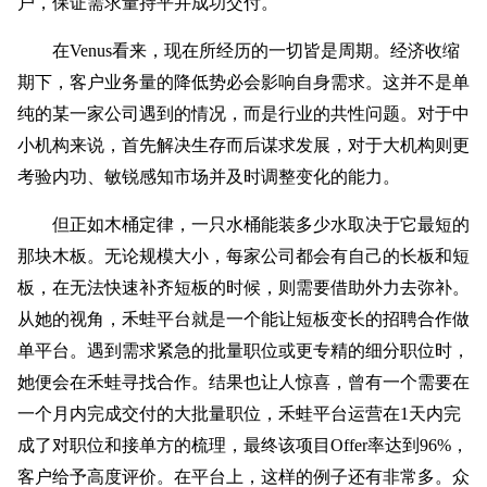
户，保证需求量持平并成功交付。
在Venus看来，现在所经历的一切皆是周期。经济收缩
期下，客户业务量的降低势必会影响自身需求。这并不是单
纯的某一家公司遇到的情况，而是行业的共性问题。对于中
小机构来说，首先解决生存而后谋求发展，对于大机构则更
考验内功、敏锐感知市场并及时调整变化的能力。
但正如木桶定律，一只水桶能装多少水取决于它最短的
那块木板。无论规模大小，每家公司都会有自己的长板和短
板，在无法快速补齐短板的时候，则需要借助外力去弥补。
从她的视角，禾蛙平台就是一个能让短板变长的招聘合作做
单平台。遇到需求紧急的批量职位或更专精的细分职位时，
她便会在禾蛙寻找合作。结果也让人惊喜，曾有一个需要在
一个月内完成交付的大批量职位，禾蛙平台运营在1天内完
成了对职位和接单方的梳理，最终该项目Offer率达到96%，
客户给予高度评价。在平台上，这样的例子还有非常多。众