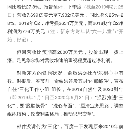
同比增长27.8%。报告预计，下季度
（截至2019年2月28
日）
营收7.699亿美元至7.932亿美元，同比增长25%~2
8%。2019年Q2，净亏损2634万美元，而2018财年Q2净
利润为776万美元
（注：新东方财年从“六一儿童节”开
始，好记）
。
但因营收比预期高2000万美元，股价出现一拨上
涨。足见华尔街对营收增速的重视程度超过净利润。
对新东方的健康状况，俞敏洪远比华尔街心中有
数。财报后、春节前，俞敏洪连发五封“内部邮件”，宣布
自任“三化工作小组”组长，在2019自然年及2020财年
（即2019年1月1日至2020年5月31日）
“强烈推进‘三
化’”，要“脱胎换骨”、“洗心革面”、“厘清业务思路，调整
组织结构，改变利益格局，推动思想变革”。
邮件没讲何为“三化”，百度一下发现原来2010年俞