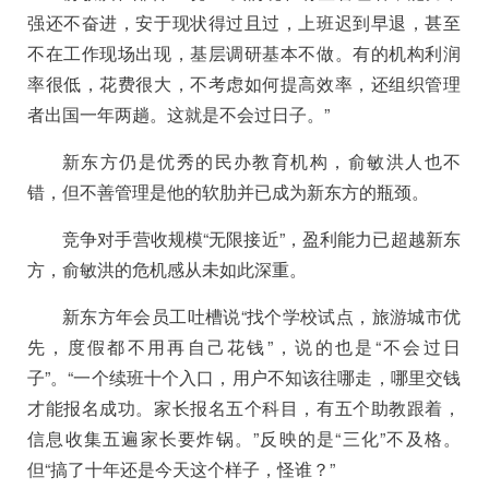
强还不奋进，安于现状得过且过，上班迟到早退，甚至
不在工作现场出现，基层调研基本不做。有的机构利润
率很低，花费很大，不考虑如何提高效率，还组织管理
者出国一年两趟。这就是不会过日子。”
新东方仍是优秀的民办教育机构，俞敏洪人也不
错，但不善管理是他的软肋并已成为新东方的瓶颈。
竞争对手营收规模“无限接近”，盈利能力已超越新东
方，俞敏洪的危机感从未如此深重。
新东方年会员工吐槽
说“找个学校试点，旅游城市优
先，度假都不用再自己花钱”，说的也是“不会过日
子”。“一个续班十个入口，用户不知该往哪走，哪里交钱
才能报名成功。家长报名五个科目，有五个助教跟着，
信息收集五遍家长要炸锅。”反映的是“三化”不及格。
但“搞了十年还是今天这个样子，怪谁？”