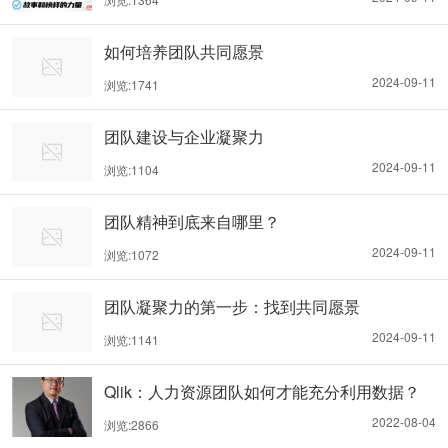
如何培养团队共同愿景
2024-09-11
浏览:1741
团队建设与企业凝聚力
2024-09-11
浏览:1104
团队精神到底来自哪里？
2024-09-11
浏览:1072
团队凝聚力的第一步：找到共同愿景
2024-09-11
浏览:1141
Qlik：人力资源团队如何才能充分利用数据？
2022-08-04
浏览:2866