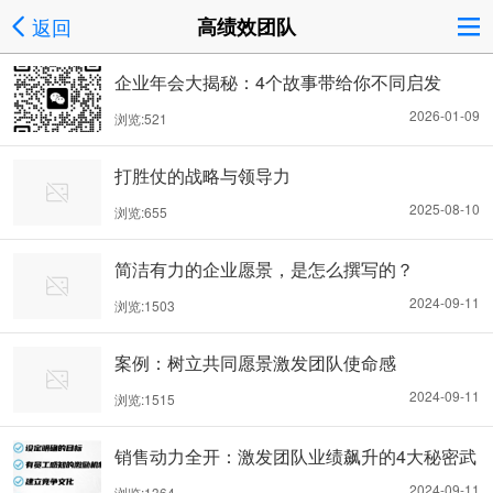
返回
高绩效团队
企业年会大揭秘：4个故事带给你不同启发
2026-01-09
浏览:521
打胜仗的战略与领导力
2025-08-10
浏览:655
简洁有力的企业愿景，是怎么撰写的？
2024-09-11
浏览:1503
案例：树立共同愿景激发团队使命感
2024-09-11
浏览:1515
销售动力全开：激发团队业绩飙升的4大秘密武
器
2024-09-11
浏览:1364