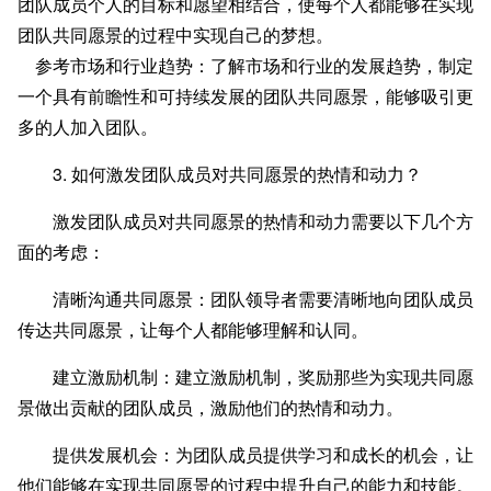
团队成员个人的目标和愿望相结合，使每个人都能够在实现
团队共同愿景的过程中实现自己的梦想。
参考市场和行业趋势：了解市场和行业的发展趋势，制定
一个具有前瞻性和可持续发展的团队共同愿景，能够吸引更
多的人加入团队。
3. 如何激发团队成员对共同愿景的热情和动力？
激发团队成员对共同愿景的热情和动力需要以下几个方
面的考虑：
清晰沟通共同愿景：团队领导者需要清晰地向团队成员
传达共同愿景，让每个人都能够理解和认同。
建立激励机制：建立激励机制，奖励那些为实现共同愿
景做出贡献的团队成员，激励他们的热情和动力。
提供发展机会：为团队成员提供学习和成长的机会，让
他们能够在实现共同愿景的过程中提升自己的能力和技能。