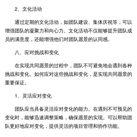
2、文化活动
通过定期的文化活动，如团队建设、集体庆祝等，可以
增强团队的凝聚力和向心力。文化活动不仅能够提升团队成
员的满意度，还能增强他们对团队愿景的认同感。
八、应对挑战和变化
在实现共同愿景的过程中，团队不可避免地会遇到各种
挑战和变化。如何应对这些挑战和变化，是实现共同愿景的
重要保证。
1、灵活应对变化
团队应当具备灵活应对变化的能力。在遇到不可预见的
变化时，能够迅速调整策略，确保愿景的实现。可以帮助团
队更好地应对变化，提供灵活的项目管理和协作功能。