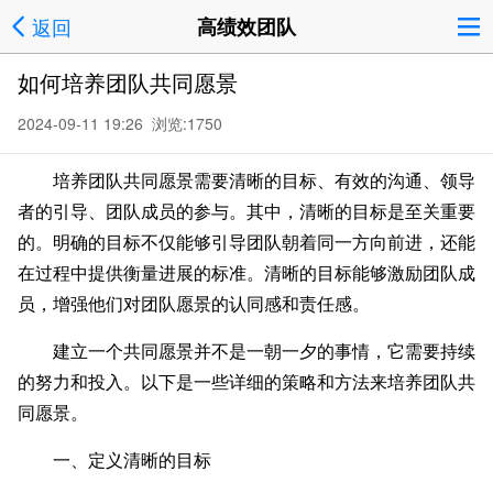
返回
高绩效团队
如何培养团队共同愿景
2024-09-11 19:26 浏览:
1750
培养团队共同愿景需要清晰的目标、有效的沟通、领导
者的引导、团队成员的参与。其中，清晰的目标是至关重要
的。明确的目标不仅能够引导团队朝着同一方向前进，还能
在过程中提供衡量进展的标准。清晰的目标能够激励团队成
员，增强他们对团队愿景的认同感和责任感。
建立一个共同愿景并不是一朝一夕的事情，它需要持续
的努力和投入。以下是一些详细的策略和方法来培养团队共
同愿景。
一、定义清晰的目标