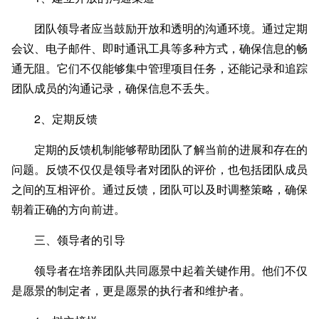
团队领导者应当鼓励开放和透明的沟通环境。通过定期
会议、电子邮件、即时通讯工具等多种方式，确保信息的畅
通无阻。它们不仅能够集中管理项目任务，还能记录和追踪
团队成员的沟通记录，确保信息不丢失。
2、定期反馈
定期的反馈机制能够帮助团队了解当前的进展和存在的
问题。反馈不仅仅是领导者对团队的评价，也包括团队成员
之间的互相评价。通过反馈，团队可以及时调整策略，确保
朝着正确的方向前进。
三、领导者的引导
领导者在培养团队共同愿景中起着关键作用。他们不仅
是愿景的制定者，更是愿景的执行者和维护者。