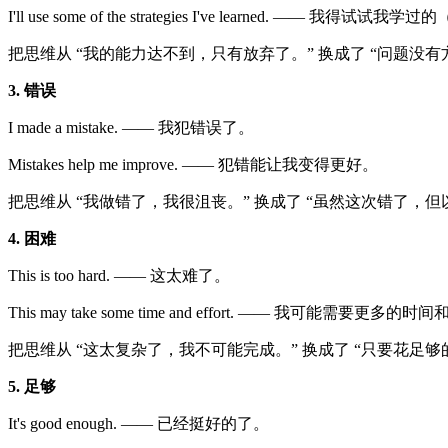
仔细观察可以发现，这些海报虽然样式各异，但内容几乎都是
改变”。
1、理解
I don’t understand. —— 我就是搞不懂。
What am I missing? —— 我忽略了什么吗？
这样潜意识也就是换了种思维，从 “这对我来说太难了，根本没
2. 放弃
I give up. —— 我放弃了。
I'll use some of the strategies I've learned. —— 我得试
把思维从 “我的能力达不到，只有放弃了。” 换成了 “问题没