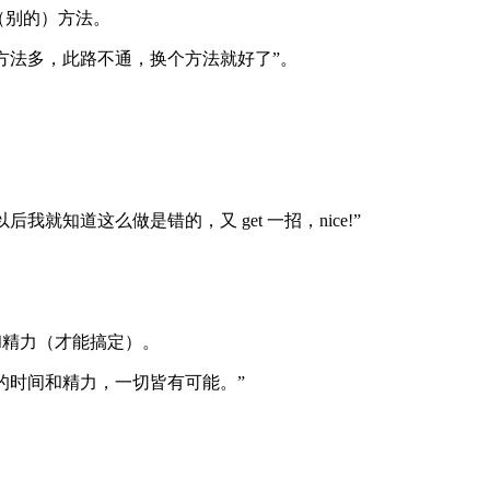
一样的，那就是：
Change Your word, Change you
法理解。” 换成了 “只要把我漏掉的、忽略的找出来，肯定能搞
试我学过的（别的）方法。
有方法多，此路不通，换个方法就好了”。