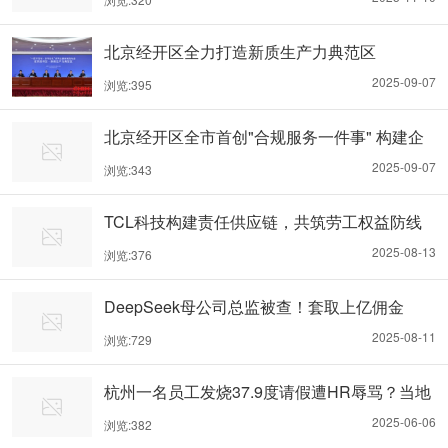
北京经开区全力打造新质生产力典范区
2025-09-07
浏览:395
北京经开区全市首创"合规服务一件事" 构建企
业全生命周期合规促进体系
2025-09-07
浏览:343
TCL科技构建责任供应链，共筑劳工权益防线
2025-08-13
浏览:376
DeepSeek母公司总监被查！套取上亿佣金
2025-08-11
浏览:729
杭州一名员工发烧37.9度请假遭HR辱骂？当地
人社局：已介入处置
2025-06-06
浏览:382