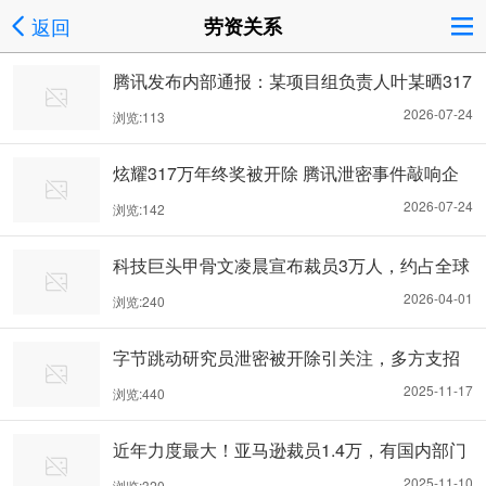
返回
劳资关系
腾讯发布内部通报：某项目组负责人叶某晒317
万元年终奖因泄密被辞退，被列入黑名单，永
2026-07-24
浏览:113
不录用
炫耀317万年终奖被开除 腾讯泄密事件敲响企
业合规警钟
2026-07-24
浏览:142
科技巨头甲骨文凌晨宣布裁员3万人，约占全球
员工总数的18%
2026-04-01
浏览:240
字节跳动研究员泄密被开除引关注，多方支招
筑牢企业保密防线
2025-11-17
浏览:440
近年力度最大！亚马逊裁员1.4万，有国内部门
“腰斩”
2025-11-10
浏览:320