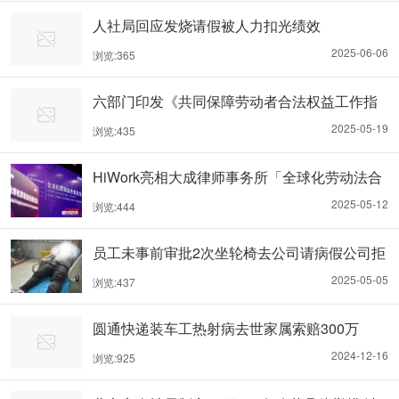
人社局回应发烧请假被人力扣光绩效
2025-06-06
浏览:365
六部门印发《共同保障劳动者合法权益工作指
引》
2025-05-19
浏览:435
HiWork亮相大成律师事务所「全球化劳动法合
规论坛」，分享全球雇佣合规研究及发展趋势
2025-05-12
浏览:444
员工未事前审批2次坐轮椅去公司请病假公司拒
批员工病假称能走路就能上班
2025-05-05
浏览:437
圆通快递装车工热射病去世家属索赔300万
2024-12-16
浏览:925