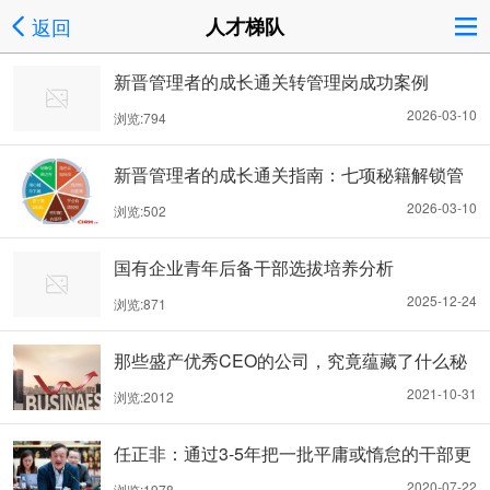
返回
人才梯队
新晋管理者的成长通关转管理岗成功案例
2026-03-10
浏览:794
新晋管理者的成长通关指南：七项秘籍解锁管
理能力
2026-03-10
浏览:502
国有企业青年后备干部选拔培养分析
2025-12-24
浏览:871
那些盛产优秀CEO的公司，究竟蕴藏了什么秘
密？
2021-10-31
浏览:2012
任正非：通过3-5年把一批平庸或惰怠的干部更
替掉
2020-07-22
浏览:1978