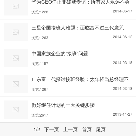
华为CEO任正非破戒受访：所有家人永远不会
接班
2014-06-17
浏览:1228
三星帝国接班人难题：面临富不过三代魔咒
2014-06-12
浏览:1263
中国家族企业的“接班”问题
2014-03-18
浏览:1157
广东富二代探讨接班经验：太年轻当总经理不
好
2014-03-18
浏览:1267
做好继任计划的十大关键步骤
2013-11-27
浏览:2617
1
/2
下一页
上一页
首页
尾页