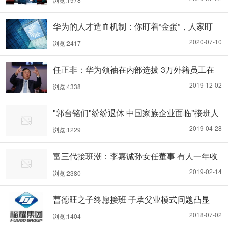
华为的人才造血机制：你盯着“金蛋”，人家盯
着“金鸡”
2020-07-10
浏览:2417
任正非：华为领袖在内部选拔 3万外籍员工在
选拔之列
2019-12-02
浏览:4338
"郭台铭们"纷纷退休 中国家族企业面临"接班人
之问"
2019-04-28
浏览:1229
富三代接班潮：李嘉诚孙女任董事 有人一年收
租180亿
2019-02-14
浏览:2380
曹德旺之子终愿接班 子承父业模式问题凸显
2018-07-02
浏览:1404