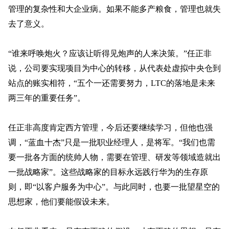
管理的复杂性和大企业病。如果不能多产粮食，管理也就失
去了意义。
“谁来呼唤炮火？应该让听得见炮声的人来决策。”任正非
说，公司要实现项目为中心的转移，从代表处虚拟中央仓到
站点的账实相符，“五个一还需要努力，LTC的落地是未来
两三年的重要任务”。
任正非高度肯定西方管理，今后还要继续学习，但他也强
调，“蓝血十杰”只是一批职业经理人，是将军。“我们也需
要一批各方面的统帅人物，需要在管理、研发等领域造就出
一批战略家”。这些战略家的目标永远践行华为的生存原
则，即“以客户服务为中心”。与此同时，也要一批望星空的
思想家，他们要能假设未来。