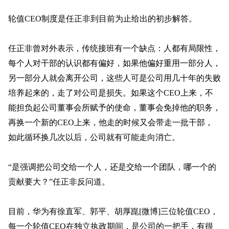
轮值CEO制度是任正非到目前为止给出的初步解答。
任正非曾对外表示，传统接班有一个缺点：人都有局限性，
每个人对干部的认识都有偏好，如果他偏好重用一部分人，
另一部分人就会离开公司，这些人可是公司用几十年的失败
培养起来的，走了对公司是损失。如果这个CEO上来，不
能担负起公司董事会所赋予的使命，董事会免掉他的职务，
再换一个新的CEO上来，他走的时候又会带走一批干部，
如此循环换几次以后，公司就有可能走向消亡。
“是强调把公司交给一个人，还是交给一个团队，哪一个的
贡献要大？”任正非反问道。
目前，华为有徐直军、郭平、胡厚崑[微博]三位轮值CEO，
每一个轮值CEO在独立执政期间，是公司的一把手，有很