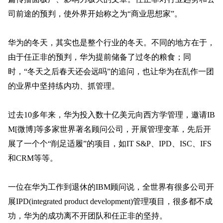
司前途的预判，使外界开始称之为“商业思想家”。
华为的冬天，其实也是整个行业的冬天。不同的地方在于，
由于任正非的预判，华为提前储备了过冬的粮食；同
时，“冬天之后春天还会远吗”的追问，也让华为在乱作一团
的业界中坚持练内功、抓管理。
过去10多年来，华为投入数十亿美元向西方学管理，邀请IB
M[微博]等多家世界著名顾问公司，开展管理变革，先后开
展了一个个“削足适履”的项目，如IT S&P、IPD、ISC、IFS
和CRM等等。
一位在华为工作到退休的IBM顾问说，全世界有很多公司开
展IPD(integrated product development)管理项目，很多都不成
功，华为的成功离不开团队和任正非的坚持。