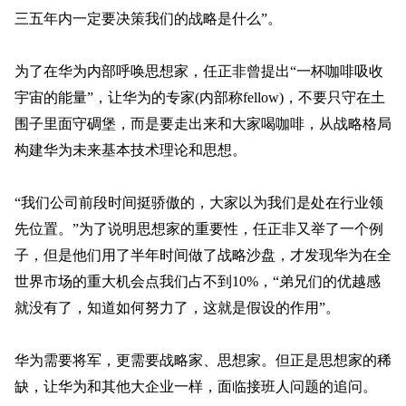
三五年内一定要决策我们的战略是什么”。
为了在华为内部呼唤思想家，任正非曾提出“一杯咖啡吸收
宇宙的能量”，让华为的专家(内部称fellow)，不要只守在土
围子里面守碉堡，而是要走出来和大家喝咖啡，从战略格局
构建华为未来基本技术理论和思想。
“我们公司前段时间挺骄傲的，大家以为我们是处在行业领
先位置。”为了说明思想家的重要性，任正非又举了一个例
子，但是他们用了半年时间做了战略沙盘，才发现华为在全
世界市场的重大机会点我们占不到10%，“弟兄们的优越感
就没有了，知道如何努力了，这就是假设的作用”。
华为需要将军，更需要战略家、思想家。但正是思想家的稀
缺，让华为和其他大企业一样，面临接班人问题的追问。