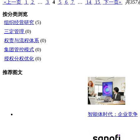
«上一页
1
2
…
3
4
5
6
7
…
14
15
下一页»
共357
按分类浏览
组织经营研究
(5)
三定管理
(0)
权责与流程体系
(0)
集团管控模式
(0)
授权分权优化
(0)
推荐图文
智能体时代：企业竞争