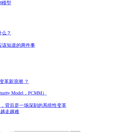
M模型
什么？
业应该知道的两件事
变革新浪潮 ？
turity Model，PCMM）
级，背后是一场深刻的系统性变革
路越走越难