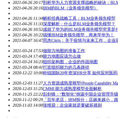
2021-04-26 20:17
剖析华为人力资源支撑战略的秘诀：BL
2021-04-26 20:16
IBM的BLM（业务领先模型）
2021-04-26 11:34
解析经典战略工具：BLM业务领先模型
2021-04-26 11:33
深度解析：什么是BLM业务领先模型？
2021-04-26 10:52
成就了华为的BLM业务领先模型究竟是
2021-04-26 10:22
搞懂IBM业务领先模型，再来学华为！
2021-04-07 16:47
思杰Citrix：关于疫情与未来工作，企
2021-03-24 17:53
做能力地图的准备工作
2021-03-24 17:49
能力地图应该怎么做
2021-03-24 16:23
组织架构图，企业的作战地图
2021-03-24 08:41
打造组织能力的几条路径
2020-12-22 10:00
科锐国际20年资深HR分享 如何应对医药
2020-12-03 11:27
人力资源成熟度模型(People Capability Ma
2020-12-03 11:25
CMMI 能力成熟度模型全面解析
2020-11-25 22:22
彭剑锋：“数智化”倒逼中国企业管理升
2020-11-12 09:29
「百年老店」IBM拆分：店越来越小，
2020-11-03 14:00
张维迎：企业家就是要破坏规则