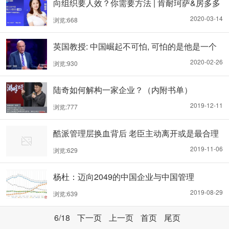
向组织要人效？你需要方法 | 肯耐珂萨&房多多
2020-03-14
浏览:668
英国教授: 中国崛起不可怕, 可怕的是他是一个
文明却“伪装”成国家
2020-02-26
浏览:930
陆奇如何解构一家企业？（内附书单）
2019-12-11
浏览:777
酷派管理层换血背后 老臣主动离开或是最合理
选择
2019-11-06
浏览:629
杨杜：迈向2049的中国企业与中国管理
2019-08-29
浏览:639
6
/18
下一页
上一页
首页
尾页