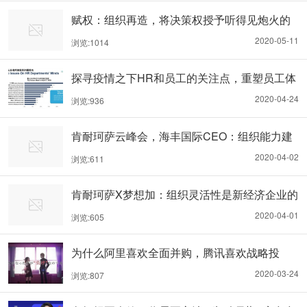
赋权：组织再造，将决策权授予听得见炮火的
人
2020-05-11
浏览:1014
探寻疫情之下HR和员工的关注点，重塑员工体
验
2020-04-24
浏览:936
肯耐珂萨云峰会，海丰国际CEO：组织能力建
设如何有效落地
2020-04-02
浏览:611
肯耐珂萨X梦想加：组织灵活性是新经济企业的
必修课
2020-04-01
浏览:605
为什么阿里喜欢全面并购，腾讯喜欢战略投
资？
2020-03-24
浏览:807