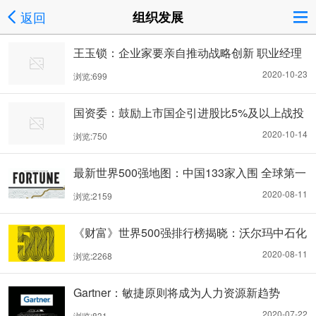
返回
组织发展
王玉锁：企业家要亲自推动战略创新 职业经理
人推动失败几率高
2020-10-23
浏览:699
国资委：鼓励上市国企引进股比5%及以上战投
2020-10-14
浏览:750
最新世界500强地图：中国133家入围 全球第一
（附榜单）
2020-08-11
浏览:2159
《财富》世界500强排行榜揭晓：沃尔玛中石化
国网居前三(榜单)
2020-08-11
浏览:2268
Gartner：敏捷原则将成为人力资源新趋势
2020-07-22
浏览:831