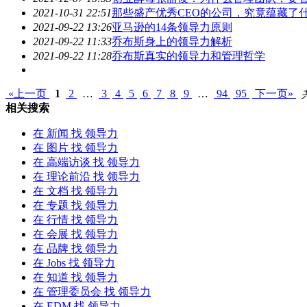
2021-10-31 22:51
那些盛产优秀CEO的公司，究竟蕴藏了
2021-09-22 13:26
亚马逊的14条
领导力
原则
2021-09-22 11:33
乔布斯身上的
领导力
解析
2021-09-22 11:28
乔布斯真实的
领导力
和管理哲学
«上一页
1
2
…
3
4
5
6
7
8
9
…
94
95
下一页»
相关搜索
在
新闻
找 领导力
在
图片
找 领导力
在
高端访谈
找 领导力
在
理论前沿
找 领导力
在
文档
找 领导力
在
专题
找 领导力
在
行情
找 领导力
在
会展
找 领导力
在
品牌
找 领导力
在
Jobs
找 领导力
在
知道
找 领导力
在
管理委员会
找 领导力
在
EDM
找 领导力