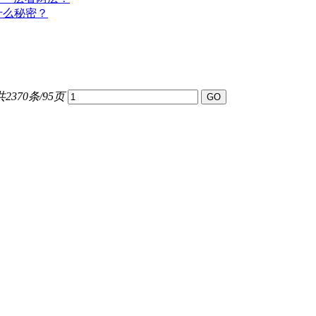
什么秘密？
共2370条/95页