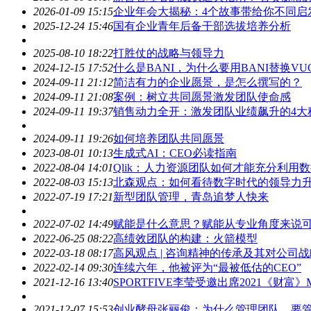
2026-01-09 15:15
企业年会大揭秘：4个故事带给你不同启
2025-12-24 15:46
国有企业青年后备干部选拔培养分析
2025-08-10 18:22
打胜仗的战略与
领导力
2024-12-15 17:52
什么是BANI，为什么要用BANI替换VU
2024-09-11 21:12
简洁有力的企业愿景，是怎么撰写的？
2024-09-11 21:08
案例：树立共同愿景激发团队使命感
2024-09-11 19:37
销售动力全开：激发团队业绩飙升的4大
2024-09-11 19:26
如何培养团队共同愿景
2023-08-01 10:13
生成式AI：CEO必读指南
2022-08-04 14:01
Qlik：人力资源团队如何才能充分利用
2022-08-03 15:13
北森观点：如何看待数字时代的
领导力
2022-07-19 17:21
新型团队管理，青岛追梦人快来
2022-07-02 14:49
赋能是什么意思？赋能从专业角度来说
2022-06-25 08:22
高绩效团队的构建：火箭模型
2022-03-18 08:17
高风观点 | 咨询精神的传承及其对公司
2022-02-14 09:30
连续六年，他被评为“最被低估的CEO”
2021-12-16 13:40
SPORTFIVE李莹受邀出席2021《财富
2021-12-07 15:53
创业酵母张丽俊：为什么管理团队，要