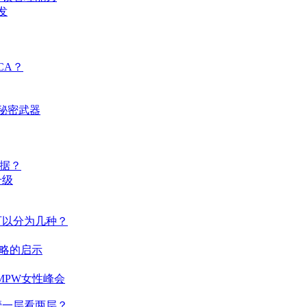
发
CA？
秘密武器
数据？
升级
可以分为几种？
战略的启示
》MPW女性峰会
管一层看两层？