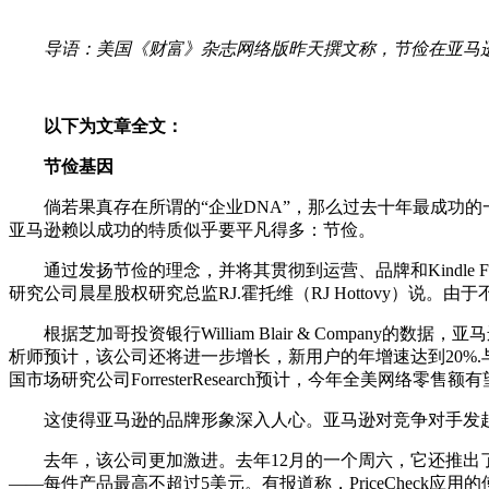
导语：美国《财富》杂志网络版昨天撰文称，节俭在亚马
以下为文章全文：
节俭基因
倘若果真存在所谓的“企业DNA”，那么过去十年最成功的
亚马逊赖以成功的特质似乎要平凡得多：节俭。
通过发扬节俭的理念，并将其贯彻到运营、品牌和Kindl
研究公司晨星股权研究总监RJ.霍托维（RJ Hottovy）说
根据芝加哥投资银行William Blair & Compan
析师预计，该公司还将进一步增长，新用户的年增速达到20%
国市场研究公司ForresterResearch预计，今年全美网络零售额
这使得亚马逊的品牌形象深入人心。亚马逊对竞争对手发起的
去年，该公司更加激进。去年12月的一个周六，它还推出了一
——每件产品最高不超过5美元。有报道称，PriceChec