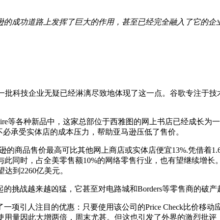
逊的成功道路上发挥了巨大的作用，甚至已经完全融入了它的企
一批科技企业无疑已经淋漓尽致地体现了这一点。谷歌专注于技术，
e Fire等各种新品中，这家总部位于西雅图的网上书店已经成长
。由于不必承受实体店的成本压力，帮助亚马逊压低了售价。
y的数据，亚马逊的商品售价最高可比其他网上商店或实体店便宜13%.凭
.与此同时，占全美零售额10%的网络零售行业，也有望继续增长
有望达到2260亿美元。
挑战越来越凶猛，它甚至对电路城和Borders等零售商的破
项引人注目的优惠：只要使用该公司的Price Check比价
k应用的使用量因此大增两倍，周末尤甚。但这也引发了外界的激烈批