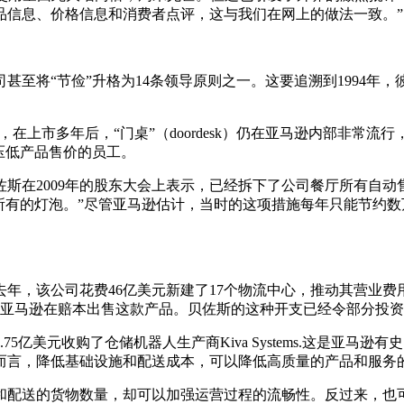
了解产品信息、价格信息和消费者点评，这与我们在网上的做法一致。”
“节俭”升格为14条领导原则之一。这要追溯到1994年，彼时，亚
年解释道，在上市多年后，“门桌”（doordesk）仍在亚马逊内部
压低产品售价的员工。
斯在2009年的股东大会上表示，已经拆下了公司餐厅所有自动
所有的灯泡。”尽管亚马逊估计，当时的这项措施每年只能节约数
年，该公司花费46亿美元新建了17个物流中心，推动其营业费用
析师认为亚马逊在赔本出售这款产品。贝佐斯的这种开支已经令部分投
美元收购了仓储机器人生产商Kiva Systems.这是亚马逊有史
母公司。“通常而言，降低基础设施和配送成本，可以降低高质量的产品和服务
和配送的货物数量，却可以加强运营过程的流畅性。反过来，也