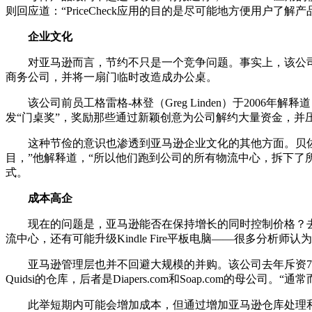
则回应道：“PriceCheck应用的目的是尽可能地方便用户
企业文化
对亚马逊而言，节约不只是一个竞争问题。事实上，该公司甚至将
商务公司，并将一扇门临时改造成办公桌。
该公司前员工格雷格-林登（Greg Linden）于2006
发“门桌奖”，奖励那些通过新颖创意为公司解约大量资金，并
这种节俭的意识也渗透到亚马逊企业文化的其他方面。贝佐
目，”他解释道，“所以他们跑到公司的所有物流中心，拆下了
式。
成本高企
现在的问题是，亚马逊能否在保持增长的同时控制价格？去
流中心，还有可能升级Kindle Fire平板电脑——很多分
亚马逊管理层也并不回避大规模的并购。该公司去年斥资7.75亿
Quidsi的仓库，后者是Diapers.com和Soap.com的
此举短期内可能会增加成本，但通过增加亚马逊仓库处理