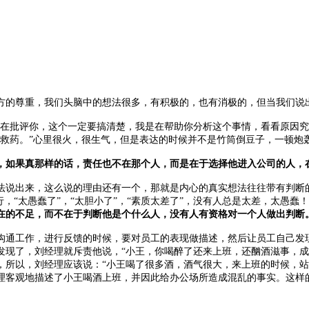
。
方的尊重，我们头脑中的想法很多，有积极的，也有消极的，但当我们说
是在批评你，这个一定要搞清楚，我是在帮助你分析这个事情，看看原因究
救药。”心里很火，很生气，但是表达的时候并不是竹筒倒豆子，一顿炮
，如果真那样的话，责任也不在那个人，而是在于选择他进入公司的人，
法说出来，这么说的理由还有一个，那就是内心的真实想法往往带有判断
行，“太愚蠢了”，“太胆小了”，“素质太差了”，没有人总是太差，太愚
在的不足，而不在于判断他是个什么人，没有人有资格对一个人做出判断
沟通工作，进行反馈的时候，要对员工的表现做描述，然后让员工自己发
发现了，刘经理就斥责他说，“小王，你喝醉了还来上班，还酗酒滋事，成
，所以，刘经理应该说：“小王喝了很多酒，酒气很大，来上班的时候，站
理客观地描述了小王喝酒上班，并因此给办公场所造成混乱的事实。这样
。