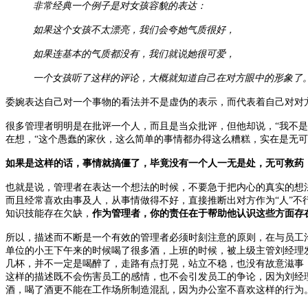
非常经典一个例子是对女孩容貌的表达：
如果这个女孩不太漂亮，我们会夸她气质很好，
如果连基本的气质都没有，我们就说她很可爱，
一个女孩听了这样的评论，大概就知道自己在对方眼中的形象了
委婉表达自己对一个事物的看法并不是虚伪的表示，而代表着自己对对
很多管理者明明是在批评一个人，而且是当众批评，但他却说，“我不
在想，“这个愚蠢的家伙，这么简单的事情都办得这么糟糕，实在是无可
如果是这样的话，事情就搞僵了，毕竟没有一个人一无是处，无可救药
也就是说，管理者在表达一个想法的时候，不要急于把内心的真实的想
而且经常喜欢由事及人，从事情做得不好，直接推断出对方作为“人”不
知识技能存在欠缺，
作为管理者，你的责任在于帮助他认识这些方面存
所以，描述而不断是一个有效的管理者必须时刻注意的原则，在与员工
单位的小王下午来的时候喝了很多酒，上班的时候，被上级主管刘经理
几杯，并不一定是喝醉了，走路有点打晃，站立不稳，也没有故意滋事
这样的描述既不会伤害员工的感情，也不会引发员工的争论，因为刘经
酒，喝了酒更不能在工作场所制造混乱，因为办公室不喜欢这样的行为