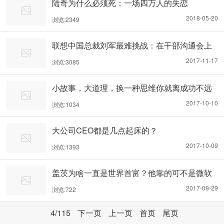
陆奇为什么必须死：一场四万人的失恋
2018-05-20
浏览:2349
联想中国总裁刘军最难挑战：在干部沟通会上
痛斥无为
2017-11-17
浏览:3085
小故事，大道理，换一种思维你就离成功不远
了
2017-10-10
浏览:1034
大公司CEO都是几点起床的？
2017-10-09
浏览:1393
盖茨为啥一直是世界首富？他靠的可不是微软
2017-09-29
浏览:722
4
/115
下一页
上一页
首页
尾页