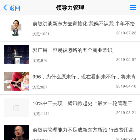
返回
领导力管理
俞敏洪谈新东方去家族化:我妈不认我 半年不给
做饭
2019-07-22
浏览:1021
郭广昌：容易被忽略的五个商业常识
2019-05-07
浏览:976
996，为什么原来行，现在看起来不行，将来肯
定不行？
2019-04-16
浏览:827
10%中干去职：腾讯掀起史上最大一轮管理干
部裁撤
2019-03-21
浏览:1144
俞敏洪管理能力不足成新东方瓶颈 行政费用高
企不下
2019-02-14
浏览:4569