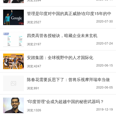
管理是印度对中国的真正威胁!在印度15年的中
国CEO肺腑之言
2020-07-30
浏览:2527
四类高管各授秘诀，暗藏企业未来玄机
2020-07-24
浏览:2197
安踏集团：全球视野中的人才国际化
2020-06-15
浏览:4247
陈春花需要反思下了：曾将乐视摩拜瑞幸当做
标杆案例
2020-06-05
浏览:891
“印度管理”会成为超越中国的秘密武器吗？
2019-12-19
浏览:1326