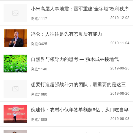
小米高层人事地震：雷军重建“金字塔”权利秩序
2019-12-02
浏览:1117
冯仑：人往往是先有态度后有能力
2019-11-04
浏览:3425
自然界与领导力的思考 — 独木成林接地气
2019-09-25
浏览:1140
想要打造超强战斗力的团队，最重要的是这三
件事
2019-08-20
浏览:1080
倪建伟：农村小伙年签单额超6亿，从口吃自卑
成长为销售大鳄
2019-08-08
浏览:1808