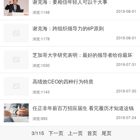
谢克海：要相信年轻人可以干大事
2019-08-01
浏览:1148
谢克海：跨组织领导力的6P原则
2019-08-01
浏览:1178
芝加哥大学研究表明：最好的领导者给你最坏
的反馈
2019-07-31
浏览:1030
高绩效CEO的四种行为特质
2019-07-30
浏览:1143
任正非年薪百万招应届生 看完履历才知道这钱
花的值
2019-07-24
浏览:993
3
/115
下一页
上一页
首页
尾页