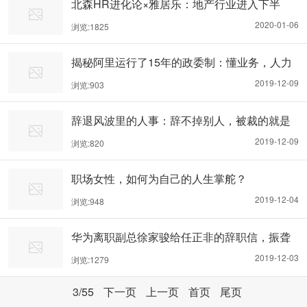
北森HR进化论×雅居乐：地产行业进入下半
场，HR如何实现价值升维？
2020-01-06
浏览:1825
揭秘阿里运行了15年的政委制：懂业务，人力
资源增值，视人为人
2019-12-09
浏览:903
辞退风波里的人事：辞不掉别人，被裁的就是
自己
2019-12-09
浏览:820
职场女性，如何为自己的人生掌舵？
2019-12-04
浏览:948
华为离职副总徐家骏给任正非的辞职信，振聋
发聩
2019-12-03
浏览:1279
3
/55
下一页
上一页
首页
尾页