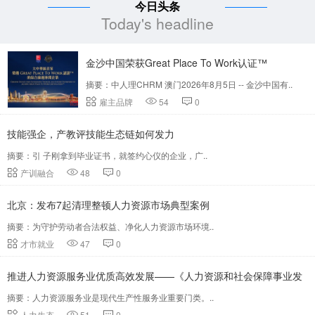
今日头条
Today's headline
金沙中国荣获Great Place To Work认证™
摘要：中人理CHRM 澳门2026年8月5日 -- 金沙中国有..
雇主品牌
54
0
技能强企，产教评技能生态链如何发力
摘要：引 子刚拿到毕业证书，就签约心仪的企业，广..
产训融合
48
0
北京：发布7起清理整顿人力资源市场典型案例
摘要：为守护劳动者合法权益、净化人力资源市场环境..
才市就业
47
0
推进人力资源服务业优质高效发展——《人力资源和社会保障事业发
摘要：人力资源服务业是现代生产性服务业重要门类。..
展“十五五”规划》系列解读
人力生态
51
0