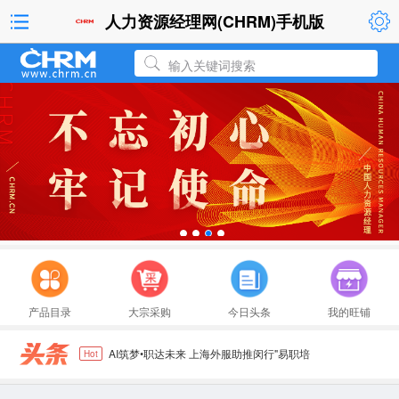
人力资源经理网(CHRM)手机版
输入关键词搜索
践行城市"智能+"战略，上海外服以人力资源
金沙中国荣获Great Place To Work认证™
"AI无界•人力向新" 上海市人工智能+人力资
艾默生举办2026无界自动化峰会，以AI与本土
产品目录
大宗采购
今日头条
我的旺铺
上海产训融合技能发展中心一周年：笃行实干
AI筑梦•职达未来 上海外服助推闵行"易职培
Hot
践行城市"智能+"战略，上海外服以人力资源