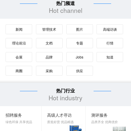
热门频道
金沙中国荣获Great Place To Work认证™
Hot channel
新闻
管理技术
图片
高端访谈
理论前沿
文档
专题
行情
会展
品牌
Jobs
知道
商圈
采购
供应
热门行业
Hot industry
招聘服务
高级人才寻访
测评服务
绿色环保 共享优品
质造好货 优品精选
品类齐全 优商优价