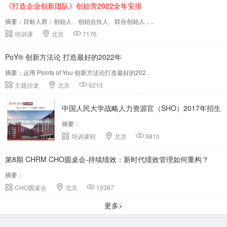
《打造企业创新团队》创始营2022全年安排
摘要：目标人群：创始人、创始合伙人、联合创始人，..
培训课
北京
7176
PoY® 创新方法论 打造最好的2022年
摘要：运用 Points of You 创新方法论打造最好的202..
主题沙龙
北京
6213
中国人民大学战略人力资源官（SHO）2017年招生
摘要：
简章
培训课程
北京
9810
第8期 CHRM CHO圆桌会-持续绩效：新时代绩效管理如何重构？
摘要：
CHO圆桌会
北京
10387
更多>