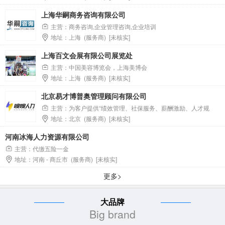
录，且不得被列入失信名单。谈判响应文件递交截止时间为2026年
上海华嗣商务咨询有限公司
3月26日09时00分，采用电子化方式提交。采购活动全程线上进
行，供应商需提前完成平台注册及CA证书办理。
主营：商务咨询,企业管理咨询,企业培训
地址：上海 (服务商) [未核实]
上海百文会展有限公司展览处
主营：中国美容博览会，上海美博会
地址：上海 (服务商) [未核实]
北京易才博普奥管理顾问有限公司
主营：为客户提供“绩效管理、社保服务、薪酬激励、人才规
地址：北京 (服务商) [未核实]
划、培训发展、员工福利”等人力管理云平台服务。
河南冰海人力资源有限公司
主营：代缴五险一金
地址：河南 - 商丘市 (服务商) [未核实]
更多>
大品牌
Big brand