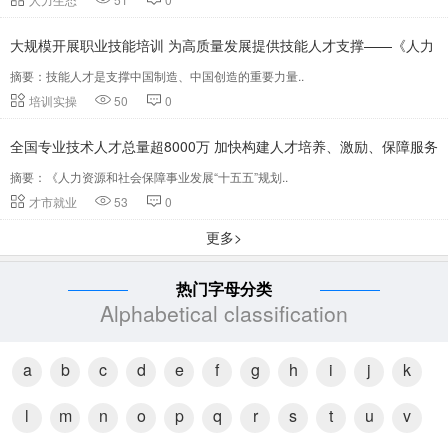
大规模开展职业技能培训 为高质量发展提供技能人才支撑——《人力
摘要：技能人才是支撑中国制造、中国创造的重要力量..
资源和社会保障事业发展“十五五”规划》系列解读
培训实操
50
0
全国专业技术人才总量超8000万 加快构建人才培养、激励、保障服务
摘要：《人力资源和社会保障事业发展“十五五”规划..
全周期投入体系
才市就业
53
0
更多>
热门字母分类
Alphabetical classification
a
b
c
d
e
f
g
h
i
j
k
l
m
n
o
p
q
r
s
t
u
v