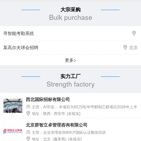
大宗采购
Bulk purchase
寻智能考勤系统
某高尔夫球会招聘
北京
更多>
实力工厂
Strength factory
西北国际招标有限公司
主营：AI导读： 本项目为50万吨/年甲醇制乙醇项目2026年上半
地址：陕西 - 西安市 [未核实]
年办公用品采购，采购范围涵盖所需办公用品，具体以谈判采购文
件为准。采购项目资金来源为自筹资金，交货期为合同签订后7日
北京群智立卓管理咨询有限公司
内，交货地点位于陕西省榆林市横山区榆横煤化工业区。供应商需
主营：企业管理咨询和ICF国际认证教练培训
具备独立法人资格、一般纳税人资格、相关供货业绩及良好信用记
地址：北京 (服务商) [未核实]